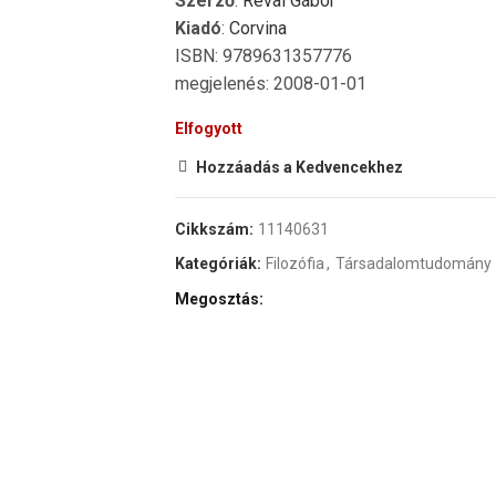
Szerző
:
Révai Gábor
Kiadó
:
Corvina
ISBN: 9789631357776
megjelenés: 2008-01-01
Elfogyott
Hozzáadás a Kedvencekhez
Cikkszám:
11140631
Kategóriák:
Filozófia
,
Társadalomtudomány
Megosztás