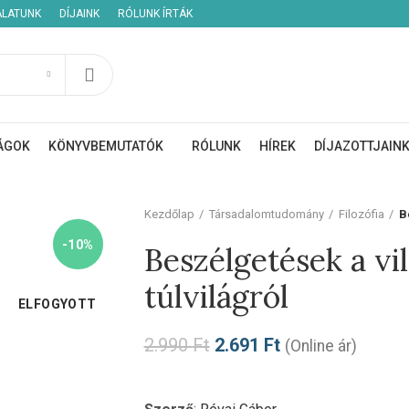
ÁLATUNK
DÍJAINK
RÓLUNK ÍRTÁK
ÁGOK
KÖNYVBEMUTATÓK
RÓLUNK
HÍREK
DÍJAZOTTJAIN
Kezdőlap
Társadalomtudomány
Filozófia
B
-10%
Beszélgetések a vil
túlvilágról
ELFOGYOTT
2.990
Ft
2.691
Ft
(Online ár)