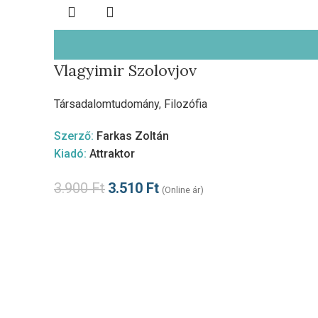
Vlagyimir Szolovjov
Társadalomtudomány
,
Filozófia
Szerző:
Farkas Zoltán
Kiadó:
Attraktor
3.900
Ft
3.510
Ft
(Online ár)