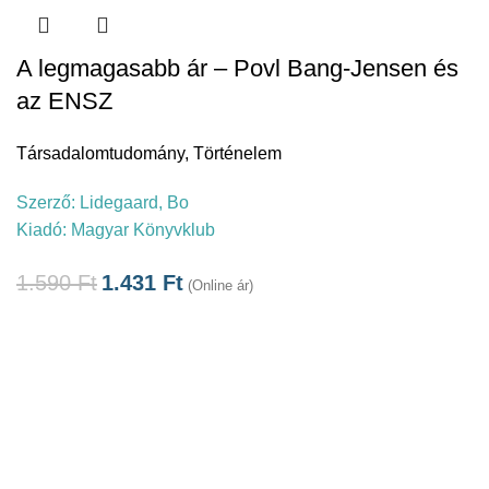
A legmagasabb ár – Povl Bang-Jensen és
az ENSZ
Társadalomtudomány
,
Történelem
Szerző:
Lidegaard, Bo
Kiadó:
Magyar Könyvklub
1.590
Ft
1.431
Ft
(Online ár)