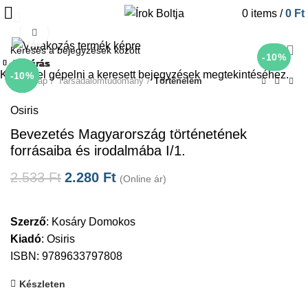
0
items
/
0
Ft
Click to enlarge
-10%
Bezárás
Bezárás
Bezárás
Bezárás
Bezárás
Bezárás
Bezárás
Bezárás
Kezdje el gépelni a keresett bejegyzések megtekintéséhez.
-10%
-10%
-10%
-10%
-10%
-10%
-10%
-10%
Kezdőlap
Társadalomtudomány
Történelem
Osiris
Bevezetés Magyarország történetének
forrásaiba és irodalmába I/1.
2.533
Ft
2.280
Ft
(Online ár)
Szerző
:
Kosáry Domokos
Kiadó
:
Osiris
ISBN: 9789633797808
Készleten