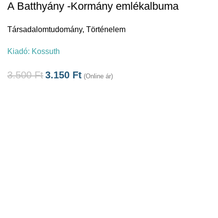
A Batthyány -Kormány emlékalbuma
Társadalomtudomány
,
Történelem
Kiadó:
Kossuth
3.500
Ft
3.150
Ft
(Online ár)