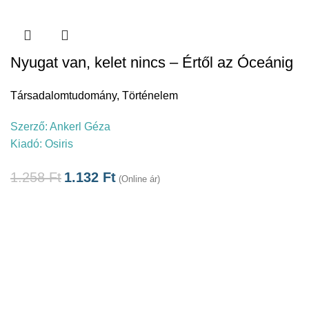
Nyugat van, kelet nincs – Értől az Óceánig
Társadalomtudomány
,
Történelem
Szerző:
Ankerl Géza
Kiadó:
Osiris
1.258
Ft
1.132
Ft
(Online ár)