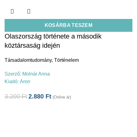
KOSÁRBA TESZEM
Olaszország története a második
köztársaság idején
Társadalomtudomány
,
Történelem
Szerző:
Molnár Anna
Kiadó:
Áron
3.200
Ft
2.880
Ft
(Online ár)