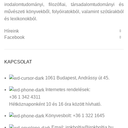
irodalomtudományi, filozófiai, társadalomtudományi és
művészeti könyvekből, folyóiratokból, valamint szótárakból
és lexikonokból.
Híreink
Facebook
KAPCSOLAT
1061 Budapest, Andrássy út 45.
Internetes rendelések:
+36 1 342 4311
Hétköznaponként 10 és 16 óra között hívható.
Könyvesbolt: +36 1 322 1645
Email: irokboltja@irokboltja.hu