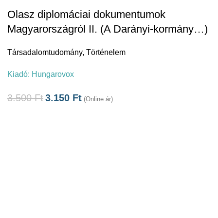
Olasz diplomáciai dokumentumok
Magyarországról II. (A Darányi-kormány…)
Társadalomtudomány
,
Történelem
Kiadó:
Hungarovox
3.500
Ft
3.150
Ft
(Online ár)