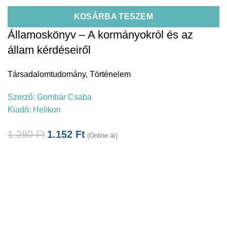
KOSÁRBA TESZEM
Államoskönyv – A kormányokról és az
állam kérdéseiről
Társadalomtudomány
,
Történelem
Szerző:
Gombár Csaba
Kiadó:
Helikon
1.280
Ft
1.152
Ft
(Online ár)