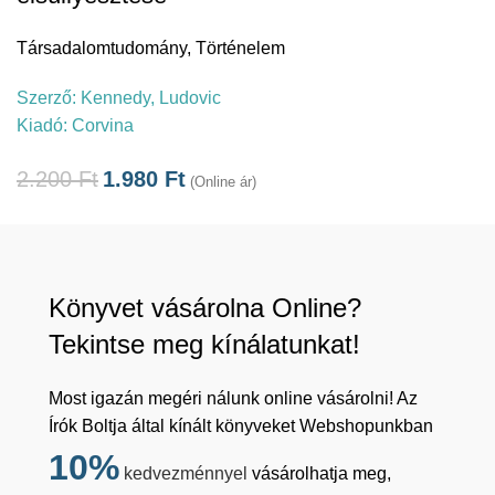
Társadalomtudomány
,
Történelem
Szerző:
Kennedy, Ludovic
Kiadó:
Corvina
2.200
Ft
1.980
Ft
(Online ár)
Könyvet vásárolna Online?
Tekintse meg kínálatunkat!
Most igazán megéri nálunk online vásárolni! Az
Írók Boltja által kínált könyveket Webshopunkban
10%
kedvezménnyel
vásárolhatja meg,