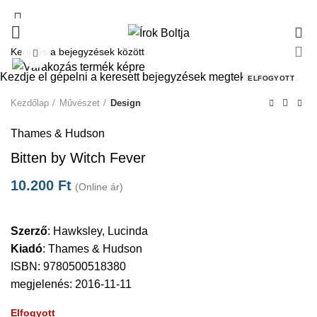
0
Click to enlarge
Kezdje el gépelni a keresett bejegyzések megtekintéséhez.
ELFOGYOTT
Kezdőlap
Művészet
Design
Thames & Hudson
Bitten by Witch Fever
10.200
Ft
(Online ár)
Szerző
:
Hawksley, Lucinda
Kiadó
:
Thames & Hudson
ISBN: 9780500518380
megjelenés: 2016-11-11
Elfogyott