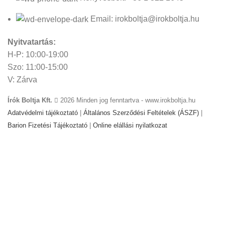
Email: irokboltja@irokboltja.hu
Nyitvatartás:
H-P: 10:00-19:00
Szo: 11:00-15:00
V: Zárva
Írók Boltja Kft.
2026 Minden jog fenntartva - www.irokboltja.hu
Adatvédelmi tájékoztató
|
Általános Szerződési Feltételek (ÁSZF)
|
Barion Fizetési Tájékoztató
|
Online elállási nyilatkozat
Weboldal készítés
:
Gyors Weboldal készítés
-
www.gyors-
weboldal-keszites.hu
Cookie-kat használunk, hogy javítsuk az élményt
weboldalunkon. A weboldal böngészésével Ön hozzájárul a
cookie-k használatához.