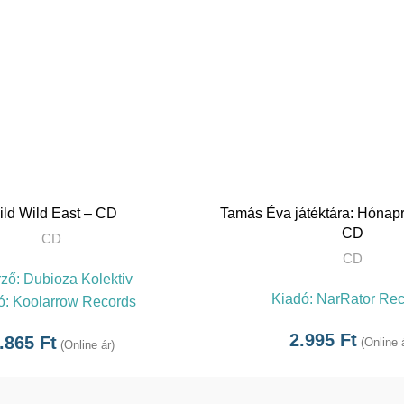
TOVÁBB
ild Wild East – CD
Tamás Éva játéktára: Hónapr
CD
CD
CD
rző:
Dubioza Kolektiv
Kiadó:
NarRator Rec
ó:
Koolarrow Records
2.995
Ft
.865
Ft
(Online 
(Online ár)