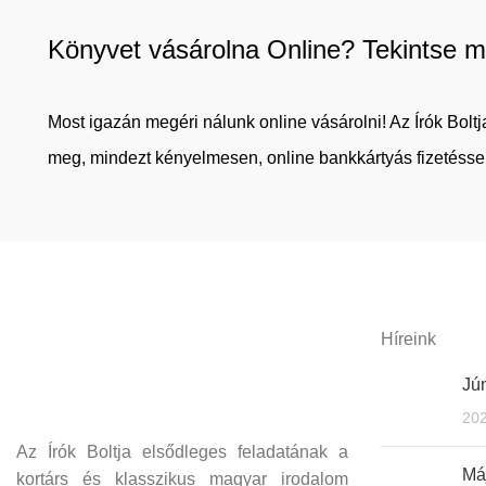
Könyvet vásárolna Online? Tekintse m
Most igazán megéri nálunk online vásárolni! Az Írók Bol
meg, mindezt kényelmesen, online bankkártyás fizetéssel
Híreink
Jún
202
Az Írók Boltja elsődleges feladatának a
Máj
kortárs és klasszikus magyar irodalom