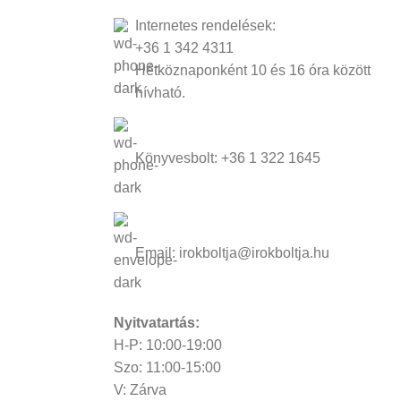
Internetes rendelések:
+36 1 342 4311
Hétköznaponként 10 és 16 óra között
hívható.
Könyvesbolt: +36 1 322 1645
Email: irokboltja@irokboltja.hu
Nyitvatartás:
H-P: 10:00-19:00
Szo: 11:00-15:00
V: Zárva