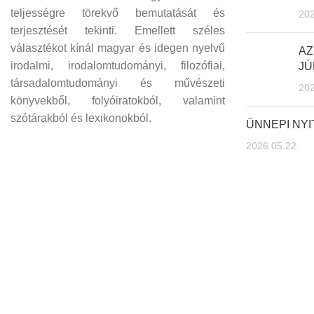
teljességre törekvő bemutatását és
202
terjesztését tekinti. Emellett széles
választékot kínál magyar és idegen nyelvű
AZ
irodalmi, irodalomtudományi, filozófiai,
JÚ
társadalomtudományi és művészeti
202
könyvekből, folyóiratokból, valamint
szótárakból és lexikonokból.
ÜNNEPI NY
2026.05.22.