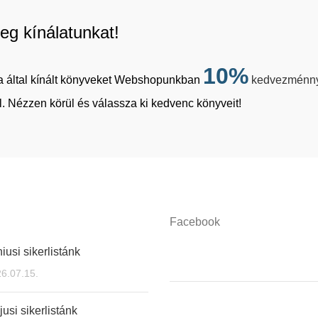
eg kínálatunkat!
10%
tja által kínált könyveket Webshopunkban
kedvezménn
. Nézzen körül és válassza ki kedvenc könyveit!
Facebook
iusi sikerlistánk
6.07.15.
usi sikerlistánk