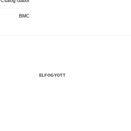
Csalog Gábor
BMC
ELFOGYOTT