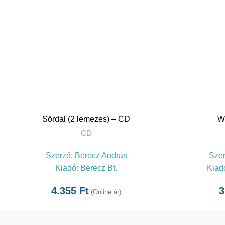
TOVÁBB
Sördal (2 lemezes) – CD
W
CD
Szerző:
Berecz András
Sze
Kiadó:
Berecz Bt.
Kiad
4.355
Ft
3
(Online ár)