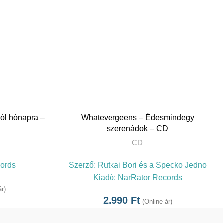
TOVÁBB
ól hónapra –
Whatevergeens – Édesmindegy
szerenádok – CD
CD
ords
Szerző:
Rutkai Bori és a Specko Jedno
Kiadó:
NarRator Records
ár)
2.990
Ft
(Online ár)