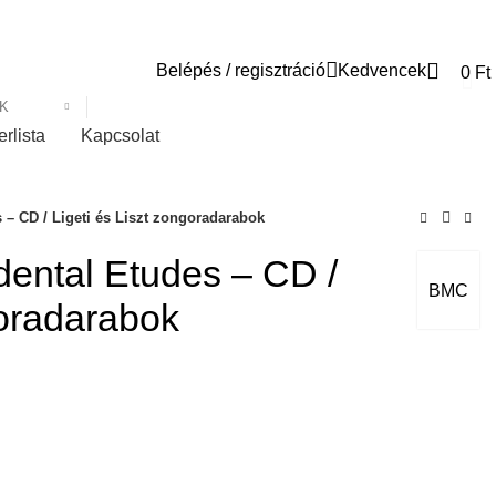
Belépés / regisztráció
Kedvencek
0
Ft
K
erlista
Kapcsolat
– CD / Ligeti és Liszt zongoradarabok
ental Etudes – CD /
BMC
goradarabok