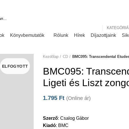
Díjaink
Rólunk írták
KATEGÓRIÁ
ok
Könyvbemutatók
Rólunk
Hírek
Díjazottjaink
Sik
Kezdőlap
CD
BMC095: Transcendental Etudes 
ELFOGYOTT
BMC095: Transcend
Ligeti és Liszt zon
1.795
Ft
(Online ár)
Szerző
:
Csalog Gábor
Kiadó
:
BMC