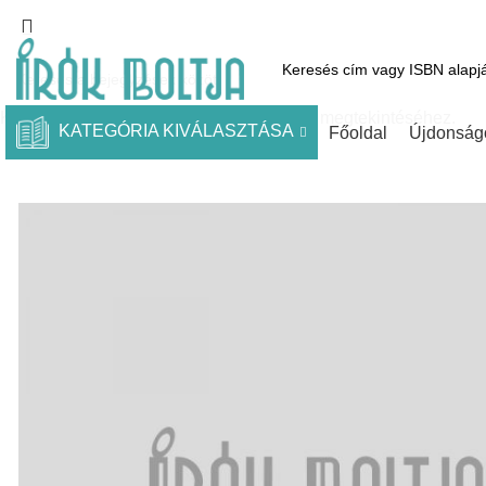
1061 Budapest, Andrássy út 45.
Pénztár
Kosár
Kínálatunk
Kezdje el gépelni a keresett bejegyzések megtekintéséhez.
KATEGÓRIA KIVÁLASZTÁSA
Főoldal
Újdonság