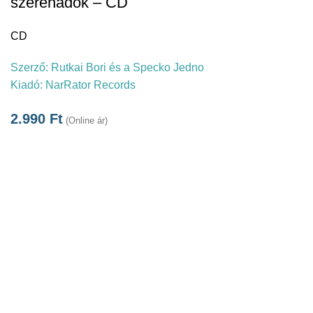
szerenádok – CD
CD
Szerző:
Rutkai Bori és a Specko Jedno
Kiadó:
NarRator Records
2.990
Ft
(Online ár)