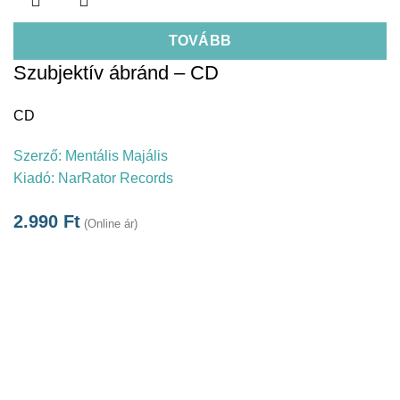
TOVÁBB
Szubjektív ábránd – CD
CD
Szerző:
Mentális Majális
Kiadó:
NarRator Records
2.990
Ft
(Online ár)