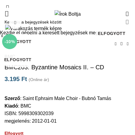
0
Click to enlarge
Kezdje el gépelni a keresett bejegyzések megtekintéséhez.
ELFOGYOTT
Bezárás
Bezárás
Bezárás
Bezárás
Bezárás
Bezárás
Bezárás
Bezárás
ELFOGYOTT
ELFOGYOTT
ELFOGYOTT
ELFOGYOTT
ELFOGYOTT
ELFOGYOTT
-10%
Kezdőlap
CD
BMC
ELFOGYOTT
BMC203: Byzantine Mosaics II. – CD
3.195
Ft
(Online ár)
Szerző
:
Saint Ephraim Male Choir - Bubnó Tamás
Kiadó
:
BMC
ISBN: 5998309302039
megjelenés: 2012-01-01
Elfogyott