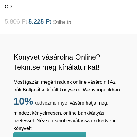
CD
5.806
Ft
5.225
Ft
(Online ár)
Könyvet vásárolna Online?
Tekintse meg kínálatunkat!
Most igazán megéri nálunk online vásárolni! Az
Írók Boltja által kínált könyveket Webshopunkban
10%
kedvezménnyel
vásárolhatja meg,
mindezt kényelmesen, online bankkártyás
fizetéssel. Nézzen körül és válassza ki kedvenc
könyveit!