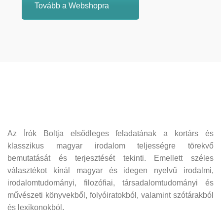
Tovább a Webshopra
Az Írók Boltja elsődleges feladatának a kortárs és
klasszikus magyar irodalom teljességre törekvő
bemutatását és terjesztését tekinti. Emellett széles
választékot kínál magyar és idegen nyelvű irodalmi,
irodalomtudományi, filozófiai, társadalomtudományi és
művészeti könyvekből, folyóiratokból, valamint szótárakból
és lexikonokból.