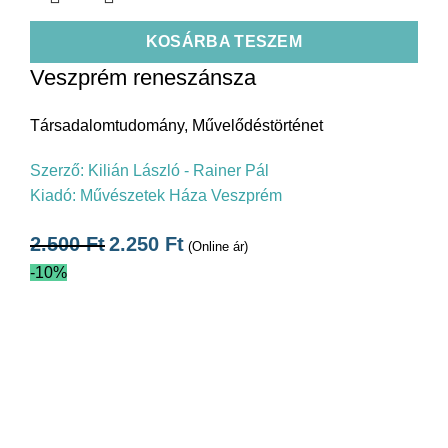
KOSÁRBA TESZEM
Veszprém reneszánsza
Társadalomtudomány
,
Művelődéstörténet
Szerző:
Kilián László - Rainer Pál
Kiadó:
Művészetek Háza Veszprém
2.500
Ft
2.250
Ft
(Online ár)
-10%