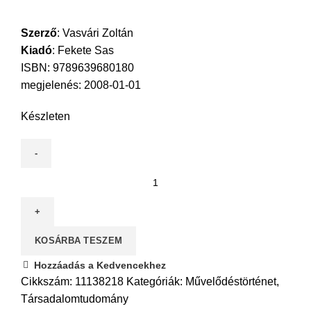
Szerző
:
Vasvári Zoltán
Kiadó
:
Fekete Sas
ISBN: 9789639680180
megjelenés: 2008-01-01
Készleten
Bolond,
aki
nem
kártyázik!
KOSÁRBA TESZEM
-
A
Hozzáadás a Kedvencekhez
kártyajáték
Cikkszám:
11138218
Kategóriák:
Művelődéstörténet
,
a
Társadalomtudomány