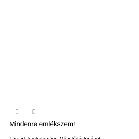
Mindenre emlékszem!
Társadalomtudomány
,
Művelődéstörténet