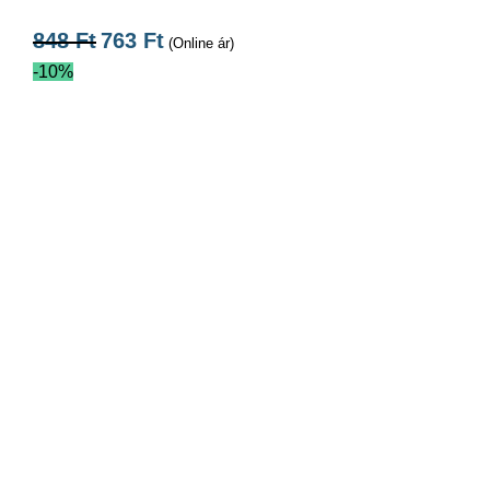
848
Ft
763
Ft
(Online ár)
-10%