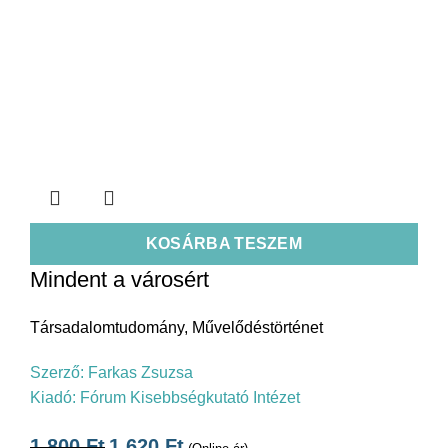
KOSÁRBA TESZEM
Mindent a városért
Társadalomtudomány
,
Művelődéstörténet
Szerző:
Farkas Zsuzsa
Kiadó:
Fórum Kisebbségkutató Intézet
1.800
Ft
1.620
Ft