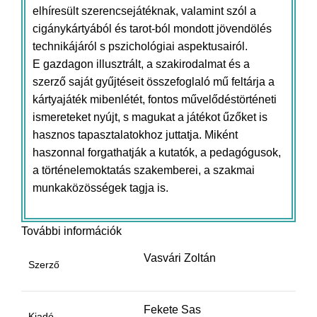
elhíresült szerencsejátéknak, valamint szól a
cigánykártyából és tarot-ból mondott jövendölés
technikájáról s pszichológiai aspektusairól.
E gazdagon illusztrált, a szakirodalmat és a
szerző saját gyűjtéseit összefoglaló mű feltárja a
kártyajáték mibenlétét, fontos művelődéstörténeti
ismereteket nyújt, s magukat a játékot űzőket is
hasznos tapasztalatokhoz juttatja. Miként
haszonnal forgathatják a kutatók, a pedagógusok,
a történelemoktatás szakemberei, a szakmai
munkaközösségek tagja is.
További információk
Vasvári Zoltán
Szerző
Fekete Sas
Kiadó