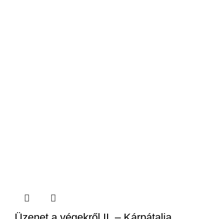
Üzenet a végekről II. – Kárpátalja