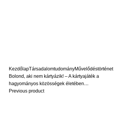
AI
Click to enlarge
Kezdőlap
Társadalomtudomány
Művelődéstörténet
Bolond, aki nem kártyázik! – A kártyajáték a
hagyományos közösségek életében…
Previous product