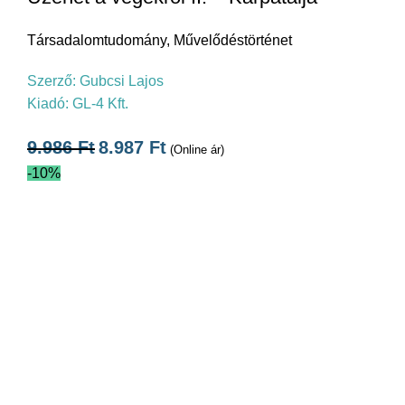
Társadalomtudomány
,
Művelődéstörténet
Szerző:
Gubcsi Lajos
Kiadó:
GL-4 Kft.
9.986
Ft
8.987
Ft
(Online ár)
-10%