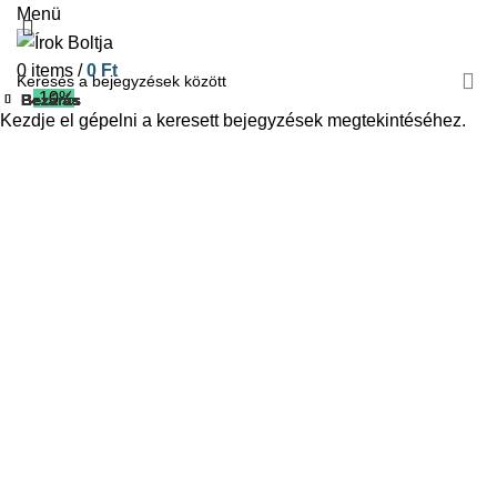
Menü
0
items
/
0
Ft
-10%
Bezárás
Bezárás
Bezárás
Bezárás
Bezárás
Bezárás
Bezárás
Bezárás
Kezdje el gépelni a keresett bejegyzések megtekintéséhez.