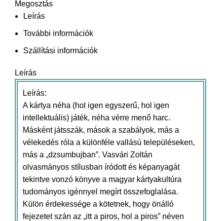
hagyományos
Megosztás
közösségek
Leírás
életében...
További információk
mennyiség
Szállítási információk
Leírás
Leírás:
A kártya néha (hol igen egyszerű, hol igen
intellektuális) játék, néha vérre menő harc.
Másként játsszák, mások a szabályok, más a
vélekedés róla a különféle vallású településeken,
más a „dzsumbujban”. Vasvári Zoltán
olvasmányos stílusban íródott és képanyagát
tekintve vonzó könyve a magyar kártyakultúra
tudományos igénnyel megírt összefoglalása.
Külön érdekessége a kötetnek, hogy önálló
fejezetet szán az „itt a piros, hol a piros” néven