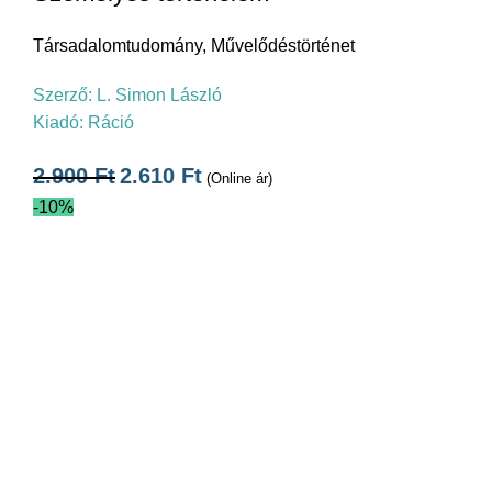
Társadalomtudomány
,
Művelődéstörténet
Szerző:
L. Simon László
Kiadó:
Ráció
2.900
Ft
2.610
Ft
(Online ár)
-10%