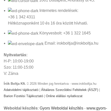
1061 Budapest, Andrássy út 45.
Internetes rendelések:
+36 1 342 4311
Hétköznaponként 10 és 16 óra között hívható.
Könyvesbolt: +36 1 322 1645
Email: irokboltja@irokboltja.hu
Nyitvatartás:
H-P: 10:00-19:00
Szo: 11:00-15:00
V: Zárva
Írók Boltja Kft.
2026 Minden jog fenntartva - www.irokboltja.hu
Adatvédelmi tájékoztató
|
Általános Szerződési Feltételek (ÁSZF)
|
Barion Fizetési Tájékoztató
|
Online elállási nyilatkozat
Weboldal készítés
:
Gyors Weboldal készítés
-
www.gyors-