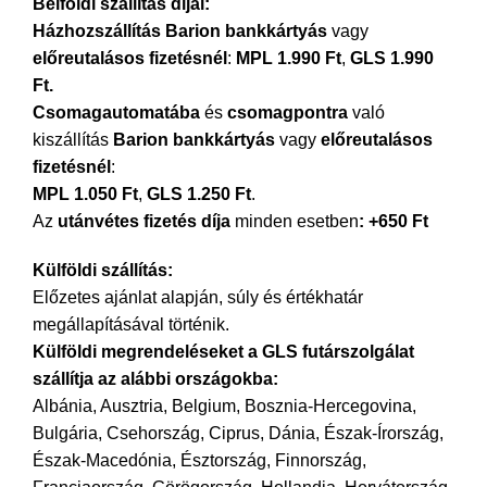
Belföldi szállítás díjai:
Házhozszállítás Barion bankkártyás
vagy
előreutalásos fizetésnél
:
MPL 1.990 Ft
,
GLS 1.990
Ft.
Csomagautomatába
és
csomagpontra
való
kiszállítás
Barion bankkártyás
vagy
előreutalásos
fizetésnél
:
MPL
1.050 Ft
,
GLS 1.250 Ft
.
Az
utánvétes fizetés díja
minden esetben
: +650 Ft
Külföldi szállítás:
Előzetes ajánlat alapján, súly és értékhatár
megállapításával történik.
Külföldi megrendeléseket
a GLS futárszolgálat
szállítja
az
alábbi országokba:
Albánia, Ausztria, Belgium, Bosznia-Hercegovina,
Bulgária, Csehország, Ciprus, Dánia, Észak-Írország,
Észak-Macedónia, Észtország, Finnország,