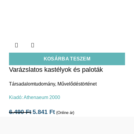
KOSÁRBA TESZEM
Varázslatos kastélyok és paloták
Társadalomtudomány
,
Művelődéstörténet
Kiadó:
Athenaeum 2000
6.490
Ft
5.841
Ft
(Online ár)