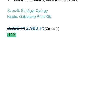
Szerző:
Szilágyi György
Kiadó:
Gabbiano Print Kft.
3.325
Ft
2.993
Ft
(Online ár)
-10%