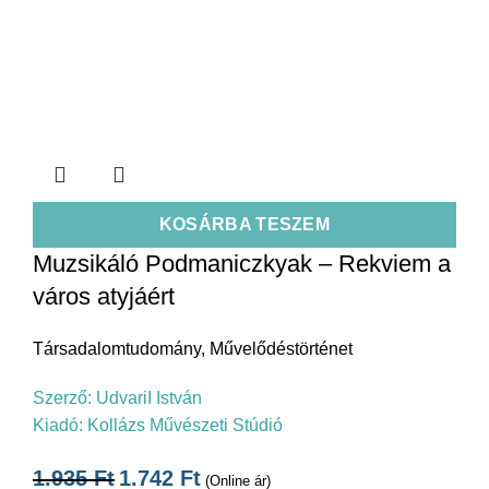
KOSÁRBA TESZEM
Muzsikáló Podmaniczkyak – Rekviem a
város atyjáért
Társadalomtudomány
,
Művelődéstörténet
Szerző:
UdvariI István
Kiadó:
Kollázs Művészeti Stúdió
1.935
Ft
1.742
Ft
(Online ár)