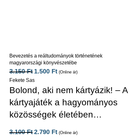
Bevezetés a reáltudományok történetének
magyarországi könyvészetébe
3.150
Ft
1.500
Ft
(Online ár)
Fekete Sas
Bolond, aki nem kártyázik! – A
kártyajáték a hagyományos
közösségek életében…
3.100
Ft
2.790
Ft
(Online ár)