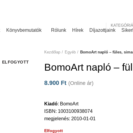
nk
Rólunk írták
KATEGÓRI
k
Könyvbemutatók
Rólunk
Hírek
Díjazottjaink
Siker
Kezdőlap
Egyéb
BomoArt napló – füles, sima,
ELFOGYOTT
BomoArt napló – fül
8.900
Ft
(Online ár)
Kiadó
:
BomoArt
ISBN: 1003100938074
megjelenés: 2010-01-01
Elfogyott