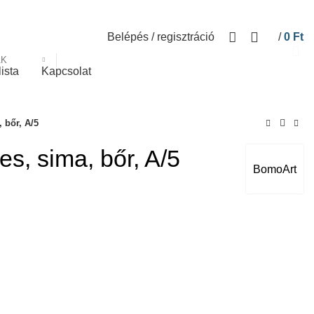
Belépés / regisztráció
/
0
Ft
ÁK
lista
Kapcsolat
 bőr, A/5
es, sima, bőr, A/5
BomoArt