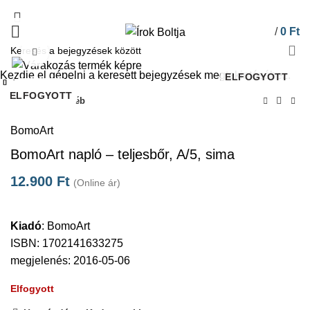
/
0
Ft
Click to enlarge
Kezdje el gépelni a keresett bejegyzések megtekintéséhez.
ELFOGYOTT
Bezárás
Bezárás
Bezárás
Bezárás
Bezárás
Bezárás
Bezárás
Bezárás
ELFOGYOTT
ELFOGYOTT
ELFOGYOTT
ELFOGYOTT
Kezdőlap
Egyéb
BomoArt
BomoArt napló – teljesbőr, A/5, sima
12.900
Ft
(Online ár)
Kiadó
:
BomoArt
ISBN: 1702141633275
megjelenés: 2016-05-06
Elfogyott