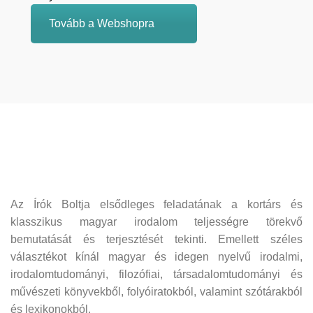
Tovább a Webshopra
Az Írók Boltja elsődleges feladatának a kortárs és
klasszikus magyar irodalom teljességre törekvő
bemutatását és terjesztését tekinti. Emellett széles
választékot kínál magyar és idegen nyelvű irodalmi,
irodalomtudományi, filozófiai, társadalomtudományi és
művészeti könyvekből, folyóiratokból, valamint szótárakból
és lexikonokból.