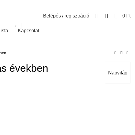
0
Belépés / regisztráció
0
Ft
lista
Kapcsolat
kben
as években
Napvilág