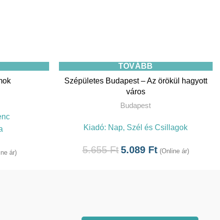
TOVÁBB
mok
Szépületes Budapest – Az örökül hagyott
város
Budapest
enc
Kiadó:
Nap, Szél és Csillagok
a
5.655
Ft
5.089
Ft
(Online ár)
ine ár)