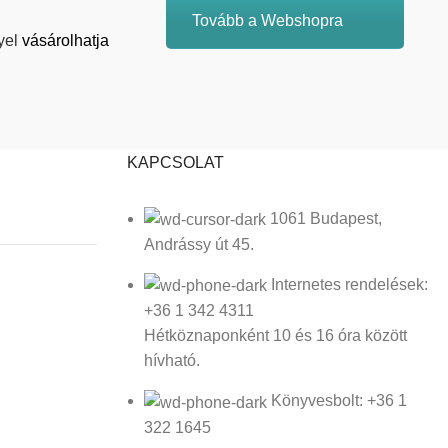
Tovább a Webshopra
yel
vásárolhatja
KAPCSOLAT
1061 Budapest,
Andrássy út 45.
Internetes rendelések:
+36 1 342 4311
Hétköznaponként 10 és 16 óra között
hívható.
Könyvesbolt: +36 1
322 1645