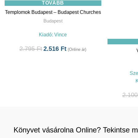
TOVÁBB
Templomok Budapest – Budapest Churches
Budapest
Kiadó:
Vince
2.795
Ft
2.516
Ft
(Online ár)
Sze
2.10
Könyvet vásárolna Online? Tekintse m