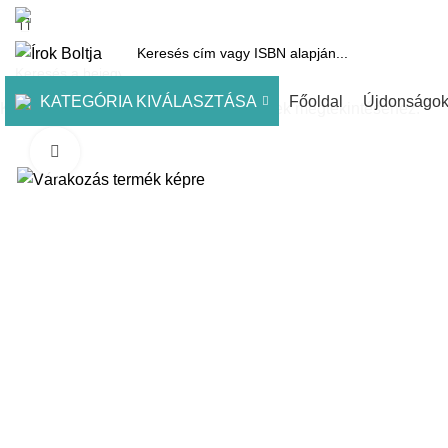
1061 Budapest, Andrássy út 45.
Pénztár
Kosár
Kínálatunk
Díjai
KATEGÓRIA KIVÁLASZTÁSA
Főoldal
Újdonságo
Kezdje el gépelni a keresett bejegyzések megtekintéséhez.
Click to enlarge