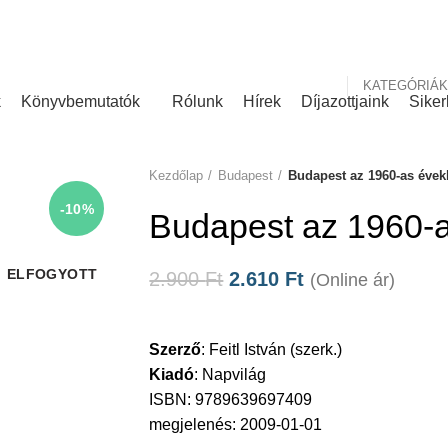
nk
Rólunk írták
KATEGÓRIÁK
k
Könyvbemutatók
Rólunk
Hírek
Díjazottjaink
Siker
Kezdőlap
Budapest
Budapest az 1960-as éve
-10%
Budapest az 1960-
ELFOGYOTT
2.900
Ft
2.610
Ft
(Online ár)
Szerző
:
Feitl István (szerk.)
Kiadó
:
Napvilág
ISBN: 9789639697409
megjelenés: 2009-01-01