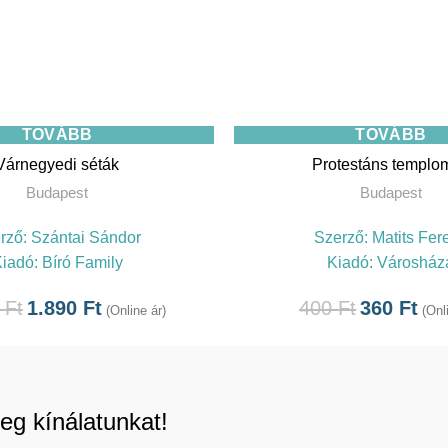
TOVÁBB
TOVÁBB
Várnegyedi séták
Protestáns templo
Budapest
Budapest
rző:
Szántai Sándor
Szerző:
Matits Fer
Kiadó:
Bíró Family
Kiadó:
Városház
0
Ft
1.890
Ft
400
Ft
360
Ft
(Online ár)
(Onl
eg kínálatunkat!