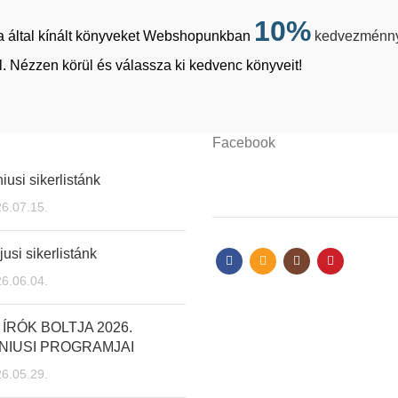
10%
tja által kínált könyveket Webshopunkban
kedvezménn
. Nézzen körül és válassza ki kedvenc könyveit!
Facebook
iusi sikerlistánk
6.07.15.
usi sikerlistánk
6.06.04.
 ÍRÓK BOLTJA 2026.
NIUSI PROGRAMJAI
6.05.29.