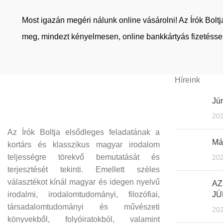
Most igazán megéri nálunk online vásárolni! Az Írók Bol
meg, mindezt kényelmesen, online bankkártyás fizetéssel
Híreink
Jún
202
Az Írók Boltja elsődleges feladatának a
Máj
kortárs és klasszikus magyar irodalom
teljességre törekvő bemutatását és
202
terjesztését tekinti. Emellett széles
választékot kínál magyar és idegen nyelvű
AZ
irodalmi, irodalomtudományi, filozófiai,
JÚ
társadalomtudományi és művészeti
202
könyvekből, folyóiratokból, valamint