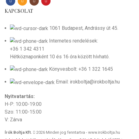
KAPCSOLAT
1061 Budapest, Andrássy út 45.
Internetes rendelések:
+36 1 342 4311
Hétköznaponként 10 és 16 óra között hívható.
Könyvesbolt: +36 1 322 1645
Email: irokboltja@irokboltja.hu
Nyitvatartás:
H-P: 10:00-19:00
Szo: 11:00-15:00
V: Zárva
Írók Boltja Kft.
2026 Minden jog fenntartva - www.irokboltja.hu