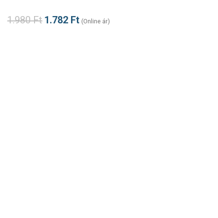
1.980
Ft
1.782
Ft
(Online ár)