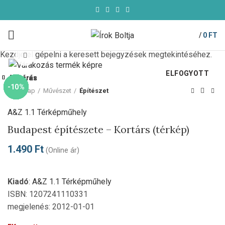
/
0
FT
Kezdje el gépelni a keresett bejegyzések megtekintéséhez.
Click to enlarge
ELFOGYOTT
Bezárás
Bezárás
Bezárás
Bezárás
Bezárás
Bezárás
Bezárás
Bezárás
-10%
-10%
-10%
-69%
-10%
-10%
-10%
-10%
Kezdőlap
Művészet
Építészet
A&Z 1.1 Térképműhely
Budapest építészete – Kortárs (térkép)
1.490
Ft
(Online ár)
Kiadó
:
A&Z 1.1 Térképműhely
ISBN: 1207241110331
megjelenés: 2012-01-01