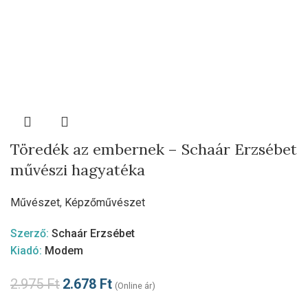
Töredék az embernek – Schaár Erzsébet
művészi hagyatéka
Művészet
,
Képzőművészet
Szerző:
Schaár Erzsébet
Kiadó:
Modem
2.975
Ft
2.678
Ft
(Online ár)