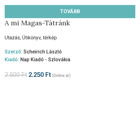
TOVÁBB
A mi Magas-Tátránk
Utazás
,
Útikönyv, térkép
Szerző:
Scheirich László
Kiadó:
Nap Kiadó - Szlovákia
2.500
Ft
2.250
Ft
(Online ár)