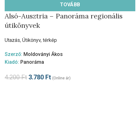
TOVÁBB
Alsó-Ausztria – Panoráma regionális
útikönyvek
Utazás
,
Útikönyv, térkép
Szerző:
Moldoványi Ákos
Kiadó:
Panoráma
4.200
Ft
3.780
Ft
(Online ár)