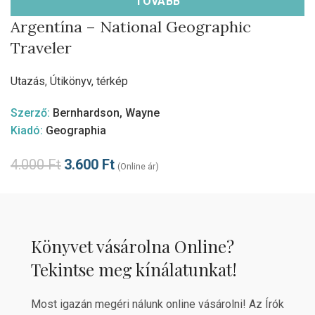
TOVÁBB
Argentína – National Geographic
Traveler
Utazás
,
Útikönyv, térkép
Szerző:
Bernhardson, Wayne
Kiadó:
Geographia
4.000
Ft
3.600
Ft
(Online ár)
Könyvet vásárolna Online?
Tekintse meg kínálatunkat!
Most igazán megéri nálunk online vásárolni! Az Írók