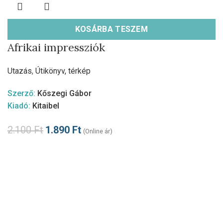
KOSÁRBA TESZEM
Afrikai impressziók
Utazás
,
Útikönyv, térkép
Szerző:
Kőszegi Gábor
Kiadó:
Kitaibel
2.100
Ft
1.890
Ft
(Online ár)