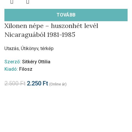
TOVÁBB
Xilonen népe – huszonhét levél
Nicaraguából 1981-1985
Utazás
,
Útikönyv, térkép
Szerző:
Sitkéry Ottilia
Kiadó:
Filosz
2.500
Ft
2.250
Ft
(Online ár)