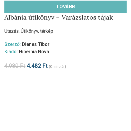
TOVÁBB
Albánia útikönyv – Varázslatos tájak
Utazás
,
Útikönyv, térkép
Szerző:
Dienes Tibor
Kiadó:
Hibernia Nova
4.980
Ft
4.482
Ft
(Online ár)