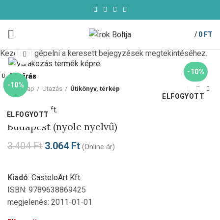
/
0
FT
Kezdje el gépelni a keresett bejegyzések megtekintéséhez.
Click to enlarge
-10%
Bezárás
Bezárás
Bezárás
Bezárás
Bezárás
Bezárás
Bezárás
Bezárás
-10%
-10%
-10%
-10%
-10%
-10%
-10%
Kezdőlap
Utazás
Útikönyv, térkép
ELFOGYOTT
CasteloArt Kft.
ELFOGYOTT
ELFOGYOTT
ELFOGYOTT
ELFOGYOTT
ELFOGYOTT
ELFOGYOTT
Budapest (nyolc nyelvű)
3.404
Ft
3.064
Ft
(Online ár)
Kiadó
:
CasteloArt Kft.
ISBN: 9789638869425
megjelenés: 2011-01-01