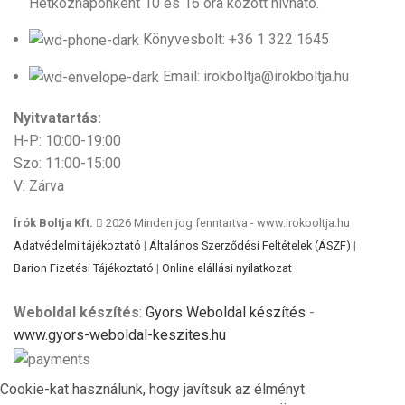
Hétköznaponként 10 és 16 óra között hívható.
Könyvesbolt: +36 1 322 1645
Email: irokboltja@irokboltja.hu
Nyitvatartás:
H-P: 10:00-19:00
Szo: 11:00-15:00
V: Zárva
Írók Boltja Kft.
2026 Minden jog fenntartva - www.irokboltja.hu
Adatvédelmi tájékoztató
|
Általános Szerződési Feltételek (ÁSZF)
|
Barion Fizetési Tájékoztató
|
Online elállási nyilatkozat
Weboldal készítés
:
Gyors Weboldal készítés
-
www.gyors-weboldal-keszites.hu
Cookie-kat használunk, hogy javítsuk az élményt