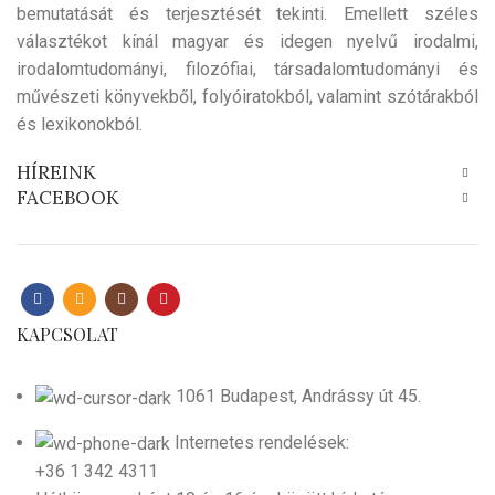
bemutatását és terjesztését tekinti. Emellett széles
választékot kínál magyar és idegen nyelvű irodalmi,
irodalomtudományi, filozófiai, társadalomtudományi és
művészeti könyvekből, folyóiratokból, valamint szótárakból
és lexikonokból.
HÍREINK
FACEBOOK
KAPCSOLAT
1061 Budapest, Andrássy út 45.
Internetes rendelések:
+36 1 342 4311