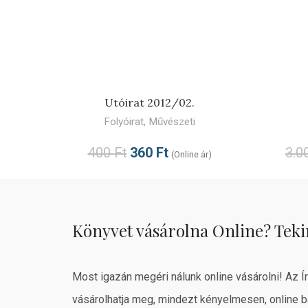
TOVÁBB
Utóirat 2012/02.
Folyóirat
,
Művészeti
400
Ft
360
Ft
3.0
(Online ár)
Könyvet vásárolna Online? Teki
Most igazán megéri nálunk online vásárolni! Az Í
vásárolhatja meg, mindezt kényelmesen, online b