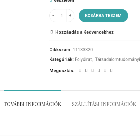
Készleten
KOSÁRBA TESZEM
Hozzáadás a Kedvencekhez
Cikkszám:
11133320
Kategóriák:
Folyóirat
,
Társadalomtudományi
Megosztás
TOVÁBBI INFORMÁCIÓK
SZÁLLÍTÁSI INFORMÁCIÓK