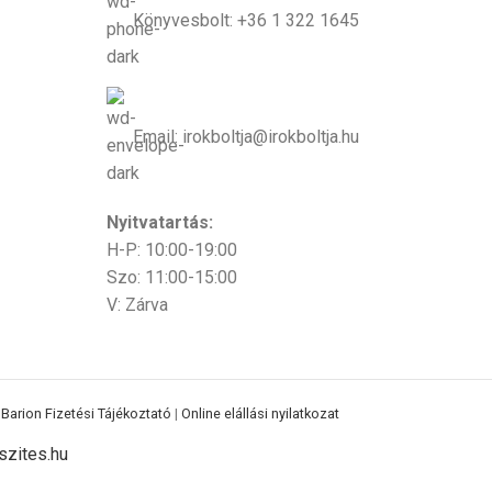
Könyvesbolt: +36 1 322 1645
Email: irokboltja@irokboltja.hu
Nyitvatartás:
H-P: 10:00-19:00
Szo: 11:00-15:00
V: Zárva
|
Barion Fizetési Tájékoztató
|
Online elállási nyilatkozat
zites.hu