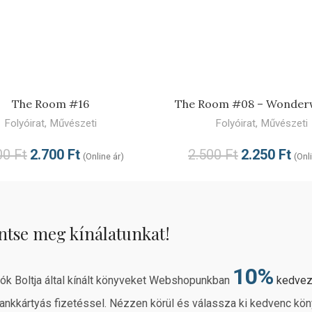
TOVÁBB
TOVÁBB
The Room #16
The Room #08 – Wonde
Folyóirat
,
Művészeti
Folyóirat
,
Művészeti
00
Ft
2.700
Ft
2.500
Ft
2.250
Ft
(Online ár)
(Onl
ntse meg kínálatunkat!
10%
rók Boltja által kínált könyveket Webshopunkban
kedve
ankkártyás fizetéssel. Nézzen körül és válassza ki kedvenc kön