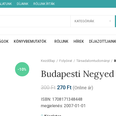
ÁLATUNK
DÍJAINK
RÓLUNK ÍRTÁK
KATEGÓRIÁK
ÁGOK
KÖNYVBEMUTATÓK
RÓLUNK
HÍREK
DÍJAZOTTJAIN
Kezdőlap
Folyóirat
Társadalomtudományi
B
-10%
Budapesti Negyed
300
Ft
270
Ft
(Online ár)
ISBN: 1708171348448
megjelenés: 2007-01-01