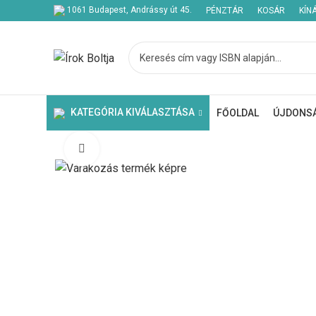
1061 Budapest, Andrássy út 45.
PÉNZTÁR
KOSÁR
KÍN
KATEGÓRIA KIVÁLASZTÁSA
FŐOLDAL
ÚJDONS
Click to enlarge