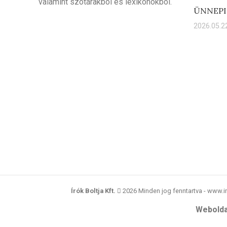
valamint szótárakból és lexikonokból.
ÜNNEPI
2026.05.22
Írók Boltja Kft.
2026 Minden jog fenntartva - www.i
Webolda