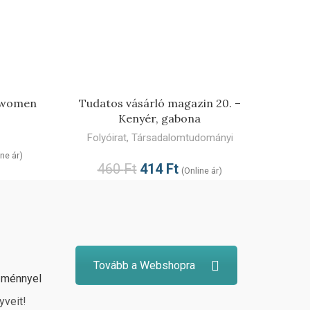
TOVÁBB
rwomen
Tudatos vásárló magazin 20. –
Kenyér, gabona
Folyóirat
,
Társadalomtudományi
ine ár)
460
Ft
414
Ft
(Online ár)
Tovább a Webshopra
zménnyel
yveit!