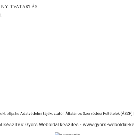
 NYITVATARTÁS
.
rokboltja.hu
Adatvédelmi tájékoztató
|
Általános Szerződési Feltételek (ÁSZF)
l készítés
:
Gyors Weboldal készítés
-
www.gyors-weboldal-kes