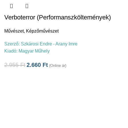
Verboterror (Performanszköltemények)
Művészet
,
Képzőművészet
Szerző:
Szkárosi Endre - Arany Imre
Kiadó:
Magyar Műhely
2.955
Ft
2.660
Ft
(Online ár)