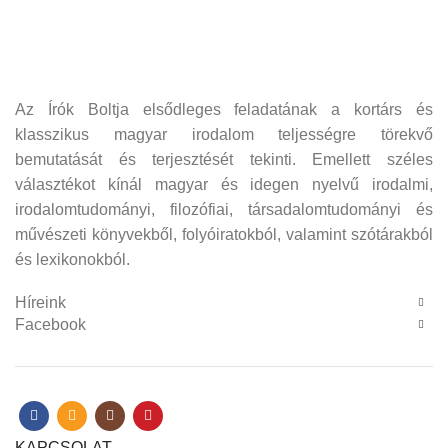
Az Írók Boltja elsődleges feladatának a kortárs és
klasszikus magyar irodalom teljességre törekvő
bemutatását és terjesztését tekinti. Emellett széles
választékot kínál magyar és idegen nyelvű irodalmi,
irodalomtudományi, filozófiai, társadalomtudományi és
művészeti könyvekből, folyóiratokból, valamint szótárakból
és lexikonokból.
Híreink
Facebook
KAPCSOLAT