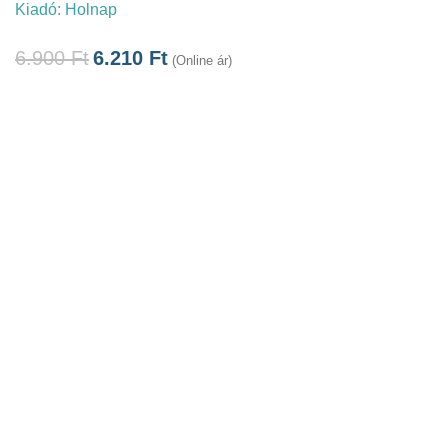
Kiadó:
Holnap
6.900
Ft
6.210
Ft
(Online ár)