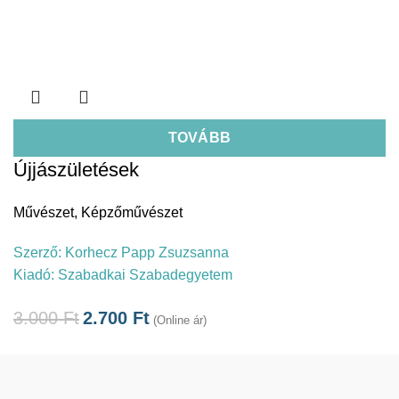
TOVÁBB
Újjászületések
Művészet
,
Képzőművészet
Szerző:
Korhecz Papp Zsuzsanna
Kiadó:
Szabadkai Szabadegyetem
3.000
Ft
2.700
Ft
(Online ár)