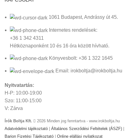
1061 Budapest, Andrássy út 45.
Internetes rendelések:
+36 1 342 4311
Hétköznaponként 10 és 16 óra között hívható.
Könyvesbolt: +36 1 322 1645
Email: irokboltja@irokboltja.hu
Nyitvatartás:
H-P: 10:00-19:00
Szo: 11:00-15:00
V: Zárva
Írók Boltja Kft.
2026 Minden jog fenntartva - www.irokboltja.hu
Adatvédelmi tájékoztató
|
Általános Szerződési Feltételek (ÁSZF)
|
Barion Fizetési Tájékoztató
|
Online elállási nyilatkozat