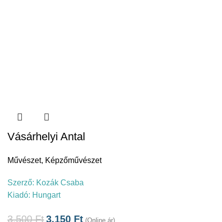
Vásárhelyi Antal
Művészet
,
Képzőművészet
Szerző:
Kozák Csaba
Kiadó:
Hungart
3.500
Ft
3.150
Ft
(Online ár)