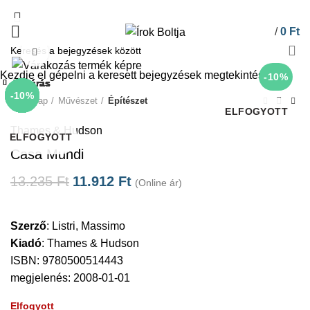
/
0
Ft
Click to enlarge
Kezdje el gépelni a keresett bejegyzések megtekintéséhez.
-10%
Bezárás
Bezárás
Bezárás
Bezárás
Bezárás
Bezárás
Bezárás
Bezárás
-10%
-10%
-10%
-10%
-10%
-10%
-55%
-10%
Kezdőlap
Művészet
Építészet
ELFOGYOTT
Thames & Hudson
ELFOGYOTT
Casa Mundi
13.235
Ft
11.912
Ft
(Online ár)
Szerző
:
Listri, Massimo
Kiadó
:
Thames & Hudson
ISBN: 9780500514443
megjelenés: 2008-01-01
Elfogyott