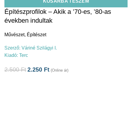
KOSÁRBA TESZEM
Építészprofilok – Akik a ’70-es, ’80-as
években indultak
Művészet
,
Építészet
Szerző:
Váriné Szilágyi I.
Kiadó:
Terc
2.500
Ft
2.250
Ft
(Online ár)