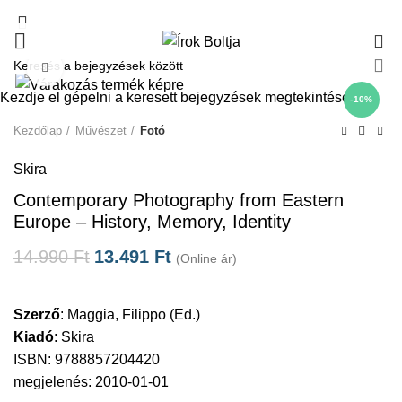
0
Click to enlarge
Kezdje el gépelni a keresett bejegyzések megtekintéséhez.
-10%
Kezdőlap
Művészet
Fotó
Skira
Contemporary Photography from Eastern
Europe – History, Memory, Identity
14.990
Ft
13.491
Ft
(Online ár)
Szerző
:
Maggia, Filippo (Ed.)
Kiadó
:
Skira
ISBN: 9788857204420
megjelenés: 2010-01-01