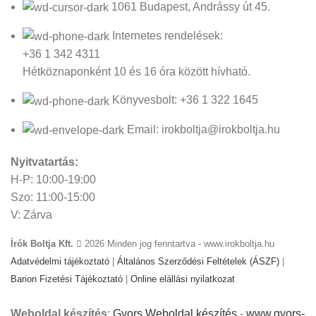
1061 Budapest, Andrássy út 45.
Internetes rendelések:
+36 1 342 4311
Hétköznaponként 10 és 16 óra között hívható.
Könyvesbolt: +36 1 322 1645
Email: irokboltja@irokboltja.hu
Nyitvatartás:
H-P: 10:00-19:00
Szo: 11:00-15:00
V: Zárva
Írók Boltja Kft.
2026 Minden jog fenntartva - www.irokboltja.hu
Adatvédelmi tájékoztató
|
Általános Szerződési Feltételek (ÁSZF)
|
Barion Fizetési Tájékoztató
|
Online elállási nyilatkozat
Weboldal készítés
:
Gyors Weboldal készítés
-
www.gyors-