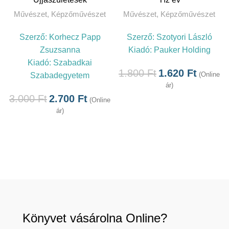
Művészet
,
Képzőművészet
Művészet
,
Képzőművészet
Szerző:
Korhecz Papp
Szerző:
Szotyori László
Zsuzsanna
Kiadó:
Pauker Holding
Kiadó:
Szabadkai
1.800
Ft
1.620
Ft
(Online
Szabadegyetem
ár)
3.000
Ft
2.700
Ft
(Online
ár)
Könyvet vásárolna Online?