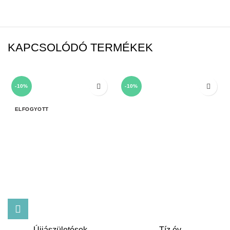
KAPCSOLÓDÓ TERMÉKEK
-10%
-10%
ELFOGYOTT
Újjászületések
Tíz év