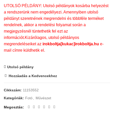
UTOLSÓ PÉLDÁNY: Utolsó példányok kosárba helyezést
a rendszerünk nem engedélyezi. Amennyiben utolsó
példányt szeretnének megrendelni és többféle terméket
rendelnek, akkor a rendelési folyamat során a
megjegyzésnél tüntethetik fel ezt az
információt.Kizárólagos, utolsó példányos
megrendeléseiket az
irokboltja[kukac]irokboltja.hu
e-
mail címre küldhetik el.
Utolsó példány
Hozzáadás a Kedvencekhez
Cikkszám:
11153552
Kategóriák:
Fotó
,
Művészet
Megosztás