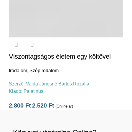
Viszontagságos életem egy költővel
Irodalom
,
Szépirodalom
Szerző:
Vajda Jánosné Bartos Rozália
Kiadó:
Palatinus
2.800
Ft
2.520
Ft
(Online ár)