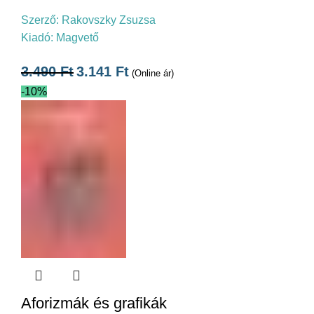
Szerző:
Rakovszky Zsuzsa
Kiadó:
Magvető
3.490
Ft
3.141
Ft
(Online ár)
-10%
Aforizmák és grafikák