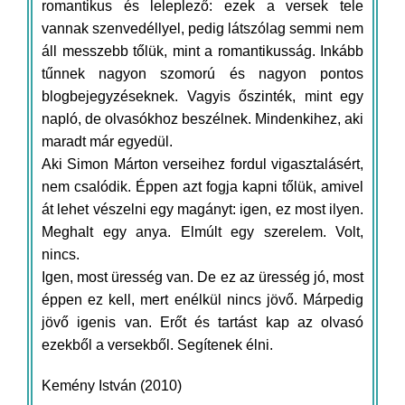
romantikus és leleplező: ezek a versek tele
vannak szenvedéllyel, pedig látszólag semmi nem
áll messzebb tőlük, mint a romantikusság. Inkább
tűnnek nagyon szomorú és nagyon pontos
blogbejegyzéseknek. Vagyis őszinték, mint egy
napló, de olvasókhoz beszélnek. Mindenkihez, aki
maradt már egyedül.
Aki Simon Márton verseihez fordul vigasztalásért,
nem csalódik. Éppen azt fogja kapni tőlük, amivel
át lehet vészelni egy magányt: igen, ez most ilyen.
Meghalt egy anya. Elmúlt egy szerelem. Volt,
nincs.
Igen, most üresség van. De ez az üresség jó, most
éppen ez kell, mert enélkül nincs jövő. Márpedig
jövő igenis van. Erőt és tartást kap az olvasó
ezekből a versekből. Segítenek élni.
Kemény István (2010)