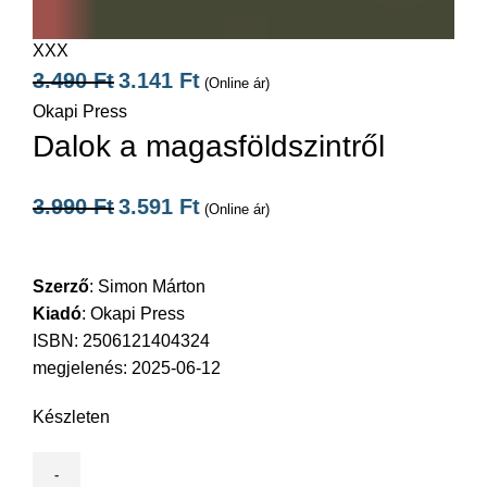
XXX
3.490
Ft
3.141
Ft
(Online ár)
Okapi Press
Dalok a magasföldszintről
3.990
Ft
3.591
Ft
(Online ár)
Szerző
:
Simon Márton
Kiadó
:
Okapi Press
ISBN: 2506121404324
megjelenés: 2025-06-12
Készleten