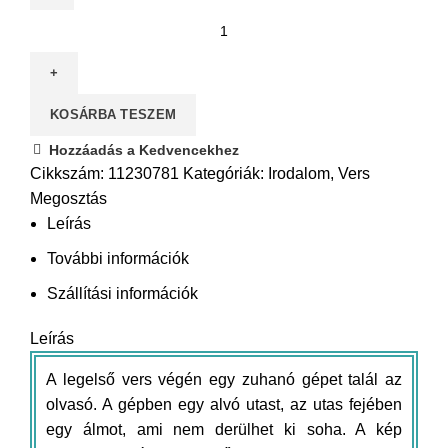
Dalok
a
magasföldszintről
mennyiség
KOSÁRBA TESZEM
Hozzáadás a Kedvencekhez
Cikkszám:
11230781
Kategóriák:
Irodalom
,
Vers
Megosztás
Leírás
További információk
Szállítási információk
Leírás
A legelső vers végén egy zuhanó gépet talál az
olvasó. A gépben egy alvó utast, az utas fejében
egy álmot, ami nem derülhet ki soha. A kép