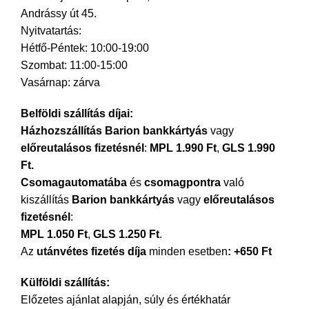
Andrássy út 45.
Nyitvatartás:
Hétfő-Péntek: 10:00-19:00
Szombat: 11:00-15:00
Vasárnap: zárva
Belföldi szállítás díjai:
Házhozszállítás Barion bankkártyás
vagy
előreutalásos fizetésnél
:
MPL 1.990 Ft
,
GLS 1.990
Ft.
Csomagautomatába
és
csomagpontra
való
kiszállítás
Barion bankkártyás
vagy
előreutalásos
fizetésnél
:
MPL
1.050 Ft
,
GLS 1.250 Ft
.
Az
utánvétes fizetés díja
minden esetben
: +650 Ft
Külföldi szállítás:
Előzetes ajánlat alapján, súly és értékhatár