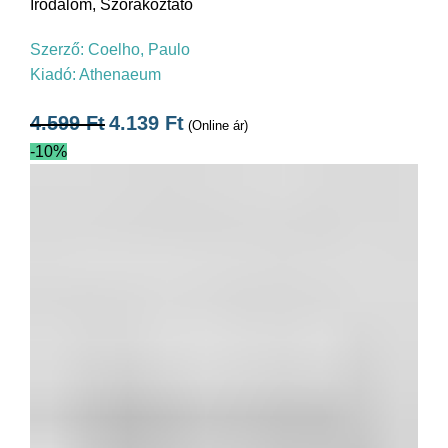
Irodalom
,
Szórakoztató
Szerző:
Coelho, Paulo
Kiadó:
Athenaeum
4.599
Ft
4.139
Ft
(Online ár)
-10%