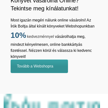
Könyvet vásárolna Online?
Tekintse meg kínálatunkat!
Most igazán megéri nálunk online vásárolni! Az
Írók Boltja által kínált könyveket Webshopunkban
10%
kedvezménnyel
vásárolhatja meg,
mindezt kényelmesen, online bankkártyás
fizetéssel. Nézzen körül és válassza ki kedvenc
könyveit!
Tovább a Webshopra