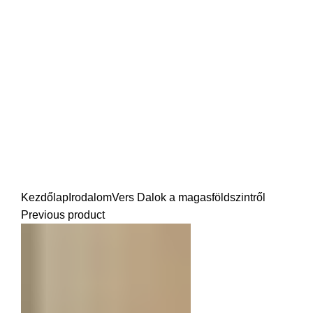
AI
Click to enlarge
Kezdőlap
Irodalom
Vers
Dalok a magasföldszintről
Previous product