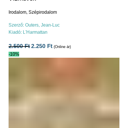
Irodalom
,
Szépirodalom
Szerző:
Outers, Jean-Luc
Kiadó:
L'Harmattan
2.500
Ft
2.250
Ft
(Online ár)
-10%