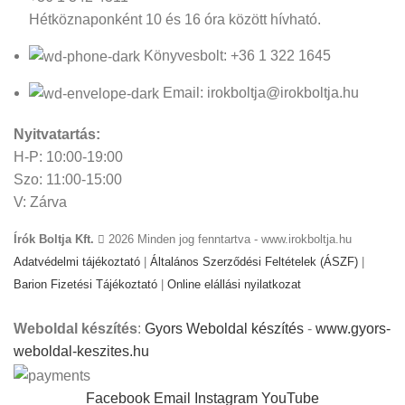
Hétköznaponként 10 és 16 óra között hívható.
Könyvesbolt: +36 1 322 1645
Email: irokboltja@irokboltja.hu
Nyitvatartás:
H-P: 10:00-19:00
Szo: 11:00-15:00
V: Zárva
Írók Boltja Kft.
2026 Minden jog fenntartva - www.irokboltja.hu
Adatvédelmi tájékoztató
|
Általános Szerződési Feltételek (ÁSZF)
|
Barion Fizetési Tájékoztató
|
Online elállási nyilatkozat
Weboldal készítés
:
Gyors Weboldal készítés
-
www.gyors-
weboldal-keszites.hu
Facebook
Email
Instagram
YouTube