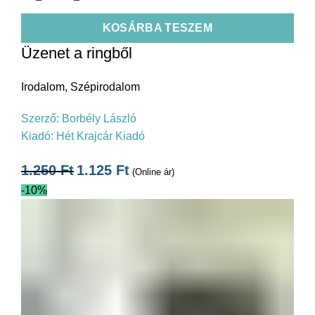
KOSÁRBA TESZEM
Üzenet a ringből
Irodalom
,
Szépirodalom
Szerző:
Borbély László
Kiadó:
Hét Krajcár Kiadó
1.250
Ft
1.125
Ft
(Online ár)
-10%