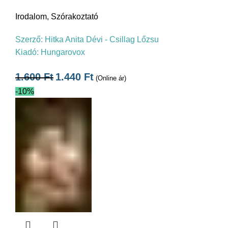
Irodalom
,
Szórakoztató
Szerző:
Hitka Anita Dévi - Csillag Lőzsu
Kiadó:
Hungarovox
1.600
Ft
1.440
Ft
(Online ár)
-10%