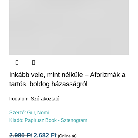
Inkább vele, mint nélküle – Aforizmák a
tartós, boldog házasságról
Irodalom
,
Szórakoztató
Szerző:
Gur, Nomi
Kiadó:
Papirusz Book - Sztenogram
2.980
Ft
2.682
Ft
(Online ár)