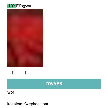
-10%
Elfogyott
TOVÁBB
VS
Irodalom
,
Szépirodalom