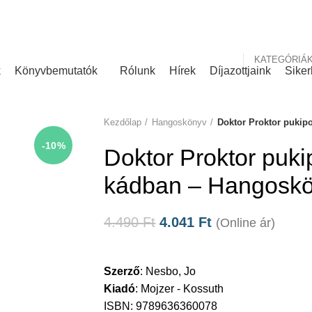
nk
Rólunk írták
KATEGÓRIÁ
k
Könyvbemutatók
Rólunk
Hírek
Díjazottjaink
Siker
Kezdőlap
Hangoskönyv
Doktor Proktor pukip
-10%
Doktor Proktor pukip
kádban – Hangosk
4.490
Ft
4.041
Ft
(Online ár)
Szerző
:
Nesbo, Jo
Kiadó
:
Mojzer - Kossuth
ISBN: 9789636360078