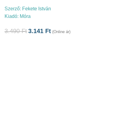
Szerző:
Fekete István
Kiadó:
Móra
3.490
Ft
3.141
Ft
(Online ár)