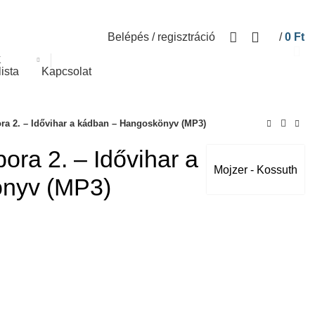
Belépés / regisztráció
/
0
Ft
K
lista
Kapcsolat
ora 2. – Idővihar a kádban – Hangoskönyv (MP3)
ora 2. – Idővihar a
Mojzer - Kossuth
önyv (MP3)