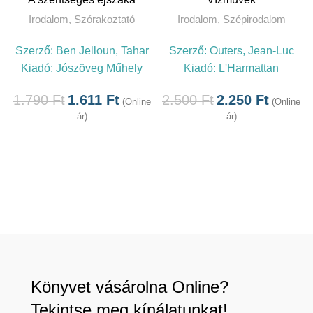
Irodalom
,
Szórakoztató
Irodalom
,
Szépirodalom
Szerző:
Ben Jelloun, Tahar
Szerző:
Outers, Jean-Luc
Kiadó:
Jószöveg Műhely
Kiadó:
L'Harmattan
1.790
Ft
1.611
Ft
2.500
Ft
2.250
Ft
(Online
(Online
ár)
ár)
Könyvet vásárolna Online?
Tekintse meg kínálatunkat!