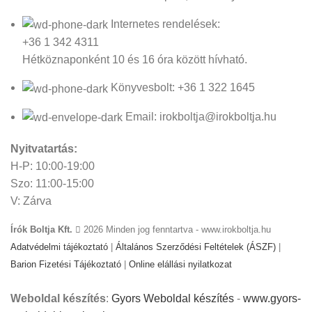
Internetes rendelések:
+36 1 342 4311
Hétköznaponként 10 és 16 óra között hívható.
Könyvesbolt: +36 1 322 1645
Email: irokboltja@irokboltja.hu
Nyitvatartás:
H-P: 10:00-19:00
Szo: 11:00-15:00
V: Zárva
Írók Boltja Kft.
2026 Minden jog fenntartva - www.irokboltja.hu
Adatvédelmi tájékoztató
|
Általános Szerződési Feltételek (ÁSZF)
|
Barion Fizetési Tájékoztató
|
Online elállási nyilatkozat
Weboldal készítés
:
Gyors Weboldal készítés
-
www.gyors-