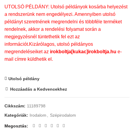
UTOLSÓ PÉLDÁNY: Utolsó példányok kosárba helyezést
a rendszerünk nem engedélyezi. Amennyiben utolsó
példányt szeretnének megrendelni és többféle terméket
rendelnek, akkor a rendelési folyamat során a
megjegyzésnél tüntethetik fel ezt az
információt.Kizárólagos, utolsó példányos
megrendeléseiket az
irokboltja[kukac]irokboltja.hu
e-
mail címre küldhetik el.
Utolsó példány
Hozzáadás a Kedvencekhez
Cikkszám:
11189798
Kategóriák:
Irodalom
,
Szépirodalom
Megosztás