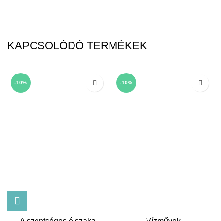
KAPCSOLÓDÓ TERMÉKEK
-10%
-10%
A szentséges éjszaka
Vízművek