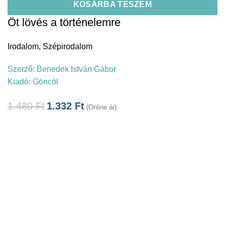
KOSÁRBA TESZEM
Öt lövés a történelemre
Irodalom
,
Szépirodalom
Szerző:
Benedek István Gábor
Kiadó:
Göncöl
1.480
Ft
1.332
Ft
(Online ár)