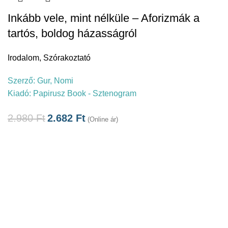
Inkább vele, mint nélküle – Aforizmák a
tartós, boldog házasságról
Irodalom
,
Szórakoztató
Szerző:
Gur, Nomi
Kiadó:
Papirusz Book - Sztenogram
2.980
Ft
2.682
Ft
(Online ár)