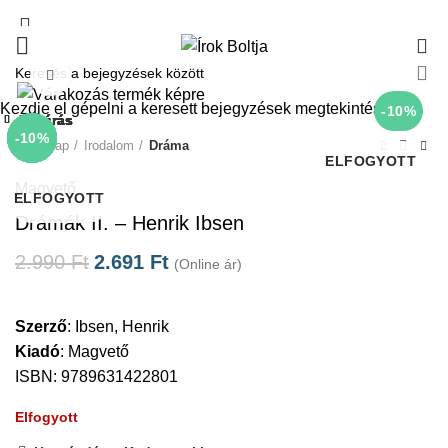
0
Click to enlarge
Kezdje el gépelni a keresett bejegyzések megtekintéséhez.
-10%
Bezárás
Bezárás
Bezárás
Bezárás
Bezárás
Bezárás
Bezárás
Bezárás
-10%
-10%
-10%
-10%
-10%
-10%
-10%
-10%
Kezdőlap
Irodalom
Dráma
ELFOGYOTT
Magvető
ELFOGYOTT
Drámák II. – Henrik Ibsen
2.990
Ft
2.691
Ft
(Online ár)
Szerző
:
Ibsen, Henrik
Kiadó
:
Magvető
ISBN: 9789631422801
Elfogyott