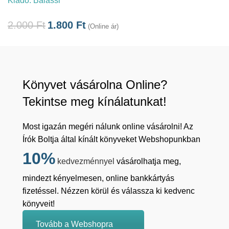
Kiadó:
Balassi
2.000
Ft
1.800
Ft
(Online ár)
Könyvet vásárolna Online?
Tekintse meg kínálatunkat!
Most igazán megéri nálunk online vásárolni! Az
Írók Boltja által kínált könyveket Webshopunkban
10%
kedvezménnyel
vásárolhatja meg,
mindezt kényelmesen, online bankkártyás
fizetéssel. Nézzen körül és válassza ki kedvenc
könyveit!
Tovább a Webshopra