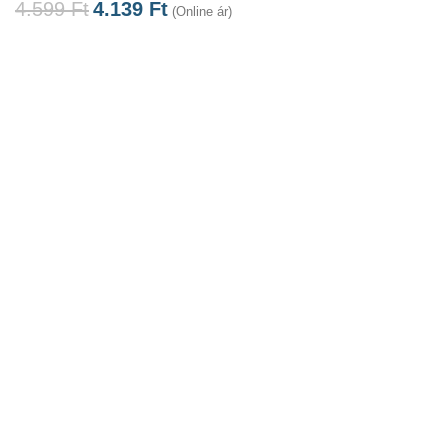
4.599
Ft
4.139
Ft
(Online ár)