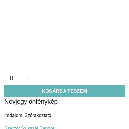
KOSÁRBA TESZEM
Névjegy önfénykép
Irodalom
,
Szórakoztató
Szerző:
Szikszai Sándor