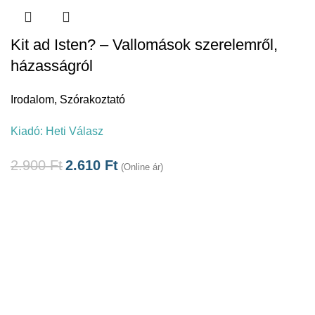
Kit ad Isten? – Vallomások szerelemről,
házasságról
Irodalom
,
Szórakoztató
Kiadó:
Heti Válasz
2.900
Ft
2.610
Ft
(Online ár)