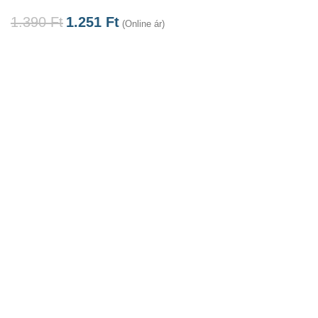
1.390
Ft
1.251
Ft
(Online ár)