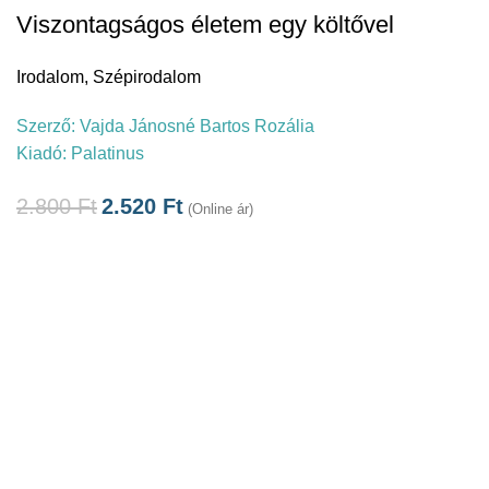
Viszontagságos életem egy költővel
Irodalom
,
Szépirodalom
Szerző:
Vajda Jánosné Bartos Rozália
Kiadó:
Palatinus
2.800
Ft
2.520
Ft
(Online ár)