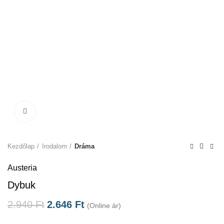
Click to enlarge
Kezdőlap
Irodalom
Dráma
Austeria
Dybuk
2.940
Ft
2.646
Ft
(Online ár)