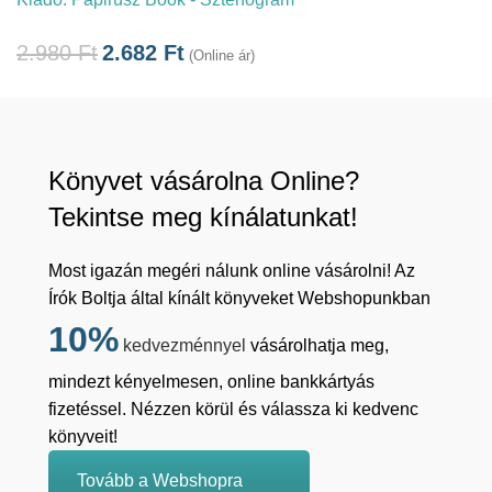
2.980
Ft
2.682
Ft
(Online ár)
Könyvet vásárolna Online?
Tekintse meg kínálatunkat!
Most igazán megéri nálunk online vásárolni! Az
Írók Boltja által kínált könyveket Webshopunkban
10%
kedvezménnyel
vásárolhatja meg,
mindezt kényelmesen, online bankkártyás
fizetéssel. Nézzen körül és válassza ki kedvenc
könyveit!
Tovább a Webshopra