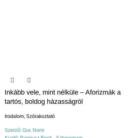
Inkább vele, mint nélküle – Aforizmák a
tartós, boldog házasságról
Irodalom
,
Szórakoztató
Szerző:
Gur, Nomi
Kiadó:
Papirusz Book - Sztenogram