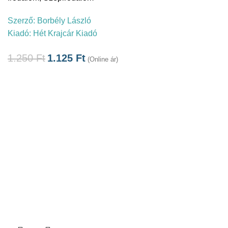
Szerző:
Borbély László
Kiadó:
Hét Krajcár Kiadó
1.250
Ft
1.125
Ft
(Online ár)