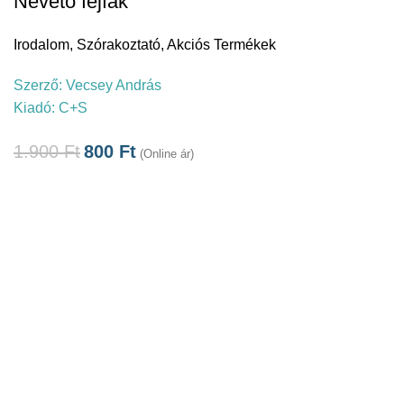
Nevető fejfák
Irodalom
,
Szórakoztató
,
Akciós Termékek
Szerző:
Vecsey András
Kiadó:
C+S
1.900
Ft
800
Ft
(Online ár)