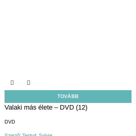
TOVÁBB
Valaki más élete – DVD (12)
DVD
Szerző:
Testud, Sylvie