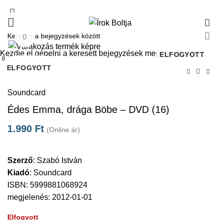
0
Click to enlarge
Kezdje el gépelni a keresett bejegyzések megtekintéséhez.
ELFOGYOTT
Bezárás
Bezárás
Bezárás
Bezárás
Bezárás
Bezárás
Bezárás
Bezárás
ELFOGYOTT
ELFOGYOTT
ELFOGYOTT
ELFOGYOTT
ELFOGYOTT
ELFOGYOTT
ELFOGYOTT
Kezdőlap
DVD
Soundcard
Édes Emma, drága Böbe – DVD (16)
1.990
Ft
(Online ár)
Szerző
:
Szabó István
Kiadó
:
Soundcard
ISBN: 5999881068924
megjelenés: 2012-01-01
Elfogyott