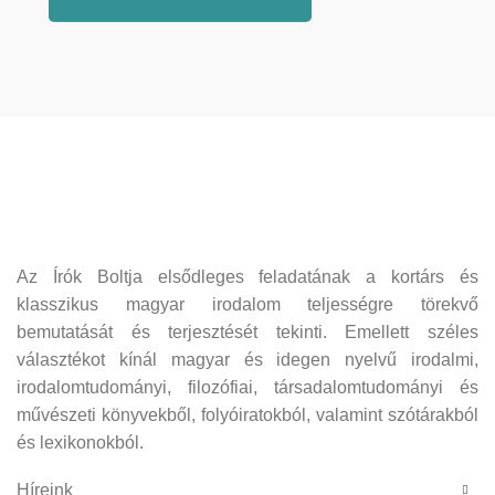
Az Írók Boltja elsődleges feladatának a kortárs és
klasszikus magyar irodalom teljességre törekvő
bemutatását és terjesztését tekinti. Emellett széles
választékot kínál magyar és idegen nyelvű irodalmi,
irodalomtudományi, filozófiai, társadalomtudományi és
művészeti könyvekből, folyóiratokból, valamint szótárakból
és lexikonokból.
Híreink