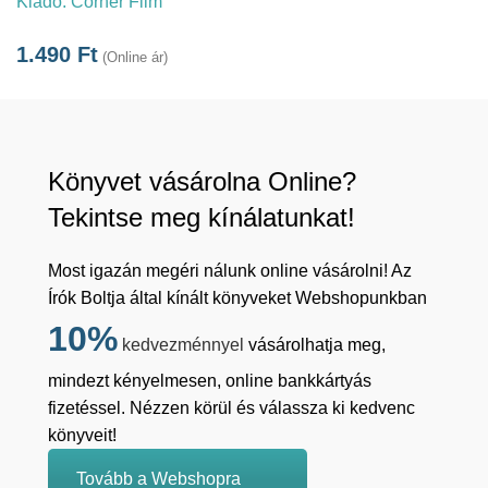
Kiadó:
Corner Film
1.490
Ft
(Online ár)
Könyvet vásárolna Online?
Tekintse meg kínálatunkat!
Most igazán megéri nálunk online vásárolni! Az
Írók Boltja által kínált könyveket Webshopunkban
10%
kedvezménnyel
vásárolhatja meg,
mindezt kényelmesen, online bankkártyás
fizetéssel. Nézzen körül és válassza ki kedvenc
könyveit!
Tovább a Webshopra