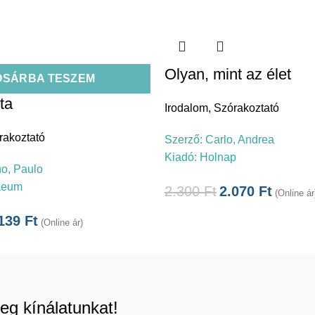
Olyan, mint az élet
OSÁRBA TESZEM
ta
Irodalom
,
Szórakoztató
rakoztató
Szerző:
Carlo, Andrea
Kiadó:
Holnap
o, Paulo
aeum
2.300
Ft
2.070
Ft
(Online ár
.139
Ft
(Online ár)
eg kínálatunkat!