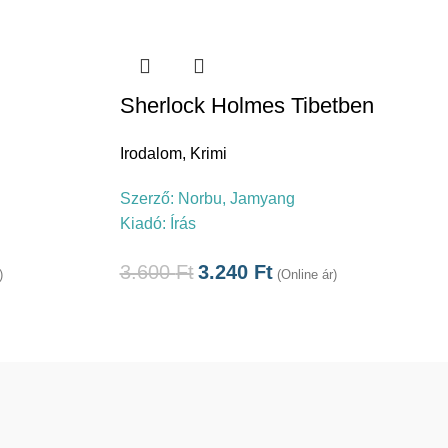
Sherlock Holmes Tibetben
Irodalom
,
Krimi
Szerző:
Norbu, Jamyang
Kiadó:
Írás
3.600
Ft
3.240
Ft
)
(Online ár)