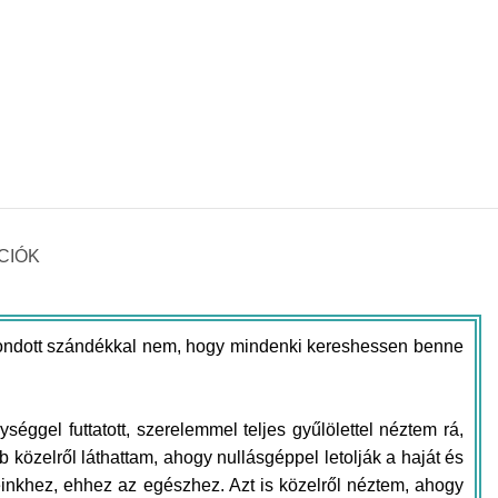
CIÓK
ondott szándékkal nem, hogy mindenki kereshessen benne
éggel futtatott, szerelemmel teljes gyűlölettel néztem rá,
b közelről láthattam, ahogy nullásgéppel letolják a haját és
geinkhez, ehhez az egészhez. Azt is közelről néztem, ahogy