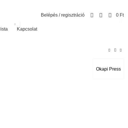
0
Belépés / regisztráció
0
Ft
lista
Kapcsolat
Okapi Press