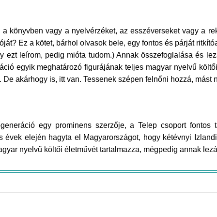
.
 könyvben vagy a nyelvérzéket, az esszéverseket vagy a rek
? Ez a kötet, bárhol olvasok bele, egy fontos és párját ritkítóa
gy ezt leírom, pedig mióta tudom.) Annak összefoglalása és le
ráció egyik meghatározó figurájának teljes magyar nyelvű költői
De akárhogy is, itt van. Tessenek szépen felnőni hozzá, mást 
generáció egy prominens szerzője, a Telep csoport fontos ta
0-es évek elején hagyta el Magyarországot, hogy kétévnyi Izland
magyar nyelvű költői életművét tartalmazza, mégpedig annak le