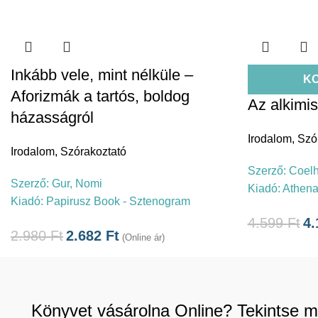
Inkább vele, mint nélküle –
K
Aforizmák a tartós, boldog
Az alkimis
házasságról
Irodalom
,
Szó
Irodalom
,
Szórakoztató
Szerző:
Coelh
Szerző:
Gur, Nomi
Kiadó:
Athen
Kiadó:
Papirusz Book - Sztenogram
4.599
Ft
4
2.980
Ft
2.682
Ft
(Online ár)
Könyvet vásárolna Online? Tekintse m