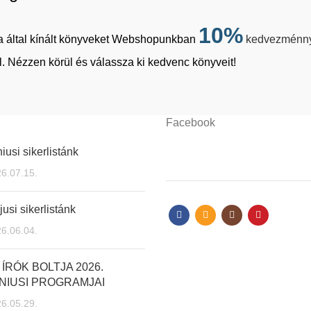
10%
tja által kínált könyveket Webshopunkban
kedvezménn
. Nézzen körül és válassza ki kedvenc könyveit!
Facebook
iusi sikerlistánk
6.07.15.
usi sikerlistánk
6.06.04.
 ÍRÓK BOLTJA 2026.
NIUSI PROGRAMJAI
6.05.29.