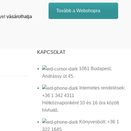
Tovább a Webshopra
yel
vásárolhatja
KAPCSOLAT
1061 Budapest,
Andrássy út 45.
Internetes rendelések:
+36 1 342 4311
Hétköznaponként 10 és 16 óra között
hívható.
Könyvesbolt: +36 1
322 1645