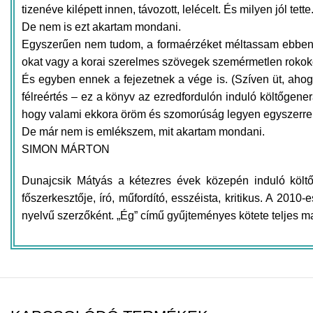
tizenéve kilépett innen, távozott, lelécelt. És milyen jól tette
De nem is ezt akartam mondani.
Egyszerűen nem tudom, a formaérzéket méltassam ebben a
okat vagy a korai szerelmes szövegek szemérmetlen rokokóját
És egyben ennek a fejezetnek a vége is. (Szíven üt, aho
félreértés – ez a könyv az ezredfordulón induló költőgene
hogy valami ekkora öröm és szomorúság legyen egyszerre. 
De már nem is emlékszem, mit akartam mondani.
SIMON MÁRTON
Dunajcsik Mátyás a kétezres évek közepén induló költő
főszerkesztője, író, műfordító, esszéista, kritikus. A 201
nyelvű szerzőként. „Ég” című gyűjteményes kötete teljes 