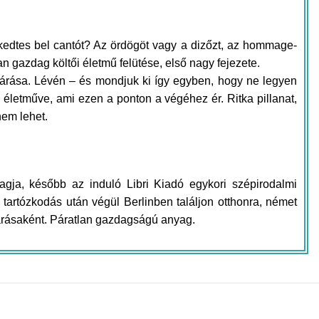
edtes bel cantót? Az ördögöt vagy a dizőzt, az hommage-
n gazdag költői életmű felütése, első nagy fejezete.
zárása. Lévén – és mondjuk ki így egyben, hogy ne legyen
 életműve, ami ezen a ponton a végéhez ér. Ritka pillanat,
nem lehet.
gja, később az induló Libri Kiadó egykori szépirodalmi
i tartózkodás után végül Berlinben találjon otthonra, német
zárásaként. Páratlan gazdagságú anyag.