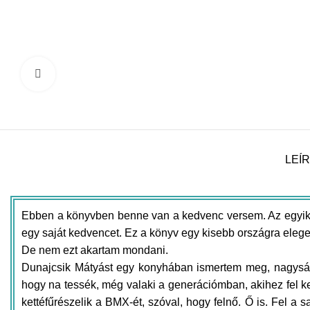
Click to enlarge
LEÍ
Ebben a könyvben benne van a kedvenc versem. Az egyik
egy saját kedvencet. Ez a könyv egy kisebb országra eleg
De nem ezt akartam mondani.
Dunajcsik Mátyást egy konyhában ismertem meg, nagyságrend
hogy na tessék, még valaki a generációmban, akihez fel kell
kettéfűrészelik a BMX-ét, szóval, hogy felnő. Ő is. Fel a