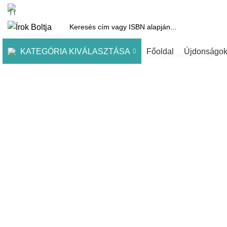
1061 Budapest, Andrássy út 45.
Pénztár
Kosár
Kínálatunk
Díjai
KATEGÓRIA KIVÁLASZTÁSA
Főoldal
Újdonságo
Kezdje el gépelni a keresett bejegyzések megtekintéséhez.