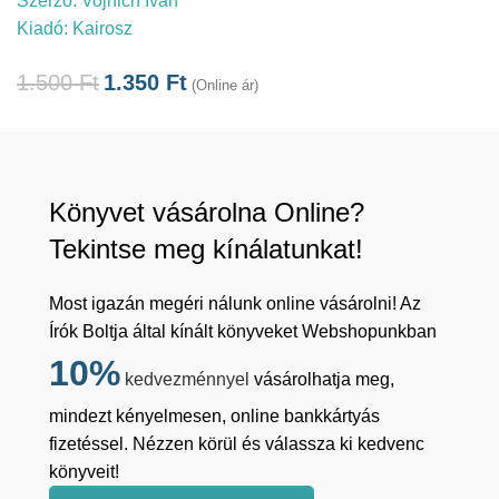
Szerző:
Vojnich Iván
Kiadó:
Kairosz
1.500
Ft
1.350
Ft
(Online ár)
Könyvet vásárolna Online?
Tekintse meg kínálatunkat!
Most igazán megéri nálunk online vásárolni! Az
Írók Boltja által kínált könyveket Webshopunkban
10%
kedvezménnyel
vásárolhatja meg,
mindezt kényelmesen, online bankkártyás
fizetéssel. Nézzen körül és válassza ki kedvenc
könyveit!