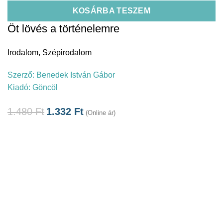
KOSÁRBA TESZEM
Öt lövés a történelemre
Irodalom
,
Szépirodalom
Szerző:
Benedek István Gábor
Kiadó:
Göncöl
1.480
Ft
1.332
Ft
(Online ár)