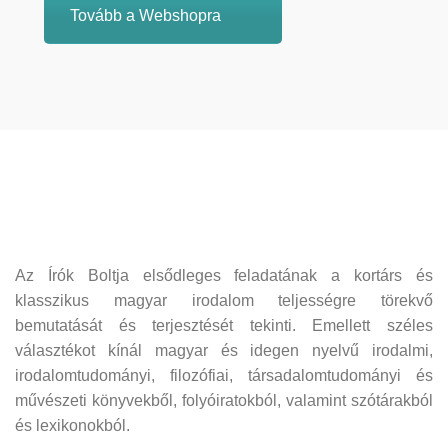
Tovább a Webshopra
Az Írók Boltja elsődleges feladatának a kortárs és
klasszikus magyar irodalom teljességre törekvő
bemutatását és terjesztését tekinti. Emellett széles
választékot kínál magyar és idegen nyelvű irodalmi,
irodalomtudományi, filozófiai, társadalomtudományi és
művészeti könyvekből, folyóiratokból, valamint szótárakból
és lexikonokból.