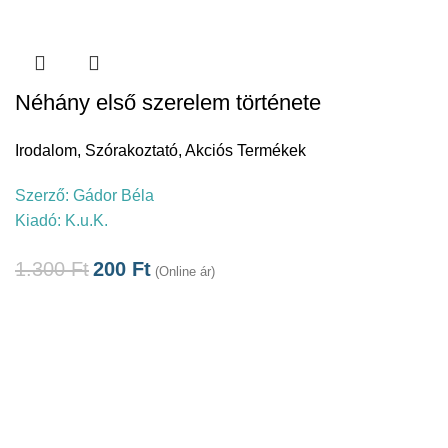
Néhány első szerelem története
Irodalom
,
Szórakoztató
,
Akciós Termékek
Szerző:
Gádor Béla
Kiadó:
K.u.K.
1.300
Ft
200
Ft
(Online ár)