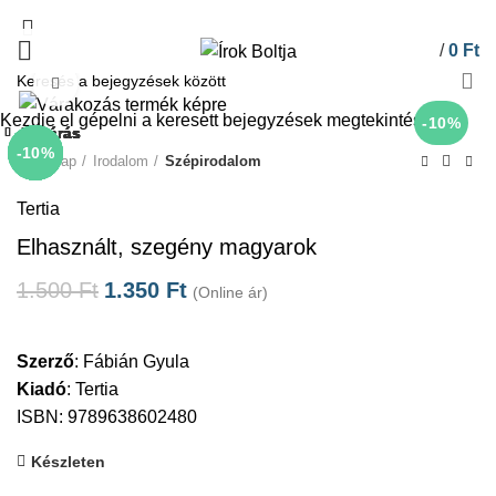
/
0
Ft
Click to enlarge
Kezdje el gépelni a keresett bejegyzések megtekintéséhez.
-10%
Bezárás
Bezárás
Bezárás
Bezárás
Bezárás
Bezárás
Bezárás
Bezárás
-85%
-10%
-10%
-10%
-10%
-10%
-10%
-10%
Kezdőlap
Irodalom
Szépirodalom
Tertia
Elhasznált, szegény magyarok
1.500
Ft
1.350
Ft
(Online ár)
Szerző
:
Fábián Gyula
Kiadó
:
Tertia
ISBN: 9789638602480
Készleten