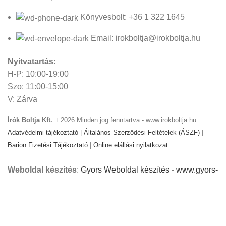
Könyvesbolt: +36 1 322 1645
Email: irokboltja@irokboltja.hu
Nyitvatartás:
H-P: 10:00-19:00
Szo: 11:00-15:00
V: Zárva
Írók Boltja Kft.
2026 Minden jog fenntartva - www.irokboltja.hu
Adatvédelmi tájékoztató
|
Általános Szerződési Feltételek (ÁSZF)
|
Barion Fizetési Tájékoztató
|
Online elállási nyilatkozat
Weboldal készítés
:
Gyors Weboldal készítés
-
www.gyors-
weboldal-keszites.hu
Cookie-kat használunk, hogy javítsuk az élményt
weboldalunkon. A weboldal böngészésével Ön hozzájárul a