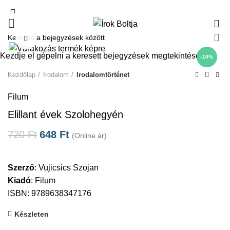
0
Click to enlarge
Kezdje el gépelni a keresett bejegyzések megtekintéséhez.
-10%
Kezdőlap
Irodalom
Irodalomtörténet
Filum
Elillant évek Szolohegyén
720
Ft
648
Ft
(Online ár)
Szerző
:
Vujicsics Szojan
Kiadó
:
Filum
ISBN: 9789638347176
Készleten