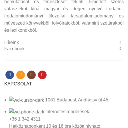
bemutatását és terjesztését tekinti. Emellett széles
választékot kínál magyar és idegen nyelvű irodalmi,
irodalomtudományi, filozófiai, társadalomtudományi és
művészeti könyvekből, folyóiratokból, valamint szótárakból
és lexikonokból.
Híreink
Facebook
KAPCSOLAT
1061 Budapest, Andrássy út 45.
Internetes rendelések:
+36 1 342 4311
Hétköznaponként 10 és 16 óra között hívható.