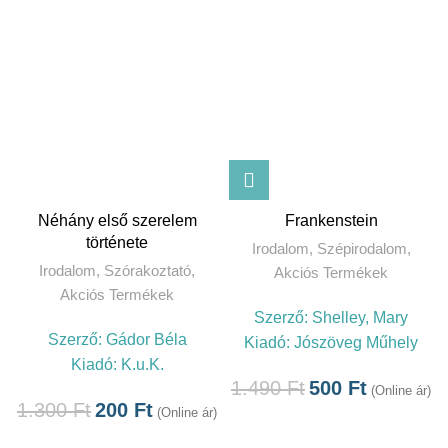
Néhány első szerelem
Frankenstein
története
Irodalom
,
Szépirodalom
,
Irodalom
,
Szórakoztató
,
Akciós Termékek
Akciós Termékek
Szerző:
Shelley, Mary
Szerző:
Gádor Béla
Kiadó:
Jószöveg Műhely
Kiadó:
K.u.K.
1.490
Ft
500
Ft
(Online ár)
1.300
Ft
200
Ft
(Online ár)