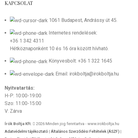
KAPCSOLAT
1061 Budapest, Andrássy út 45.
Internetes rendelések:
+36 1 342 4311
Hétköznaponként 10 és 16 óra között hívható.
Könyvesbolt: +36 1 322 1645
Email: irokboltja@irokboltja.hu
Nyitvatartás:
H-P: 10:00-19:00
Szo: 11:00-15:00
V: Zárva
Írók Boltja Kft.
2026 Minden jog fenntartva - www.irokboltja.hu
Adatvédelmi tájékoztató
|
Általános Szerződési Feltételek (ÁSZF)
|