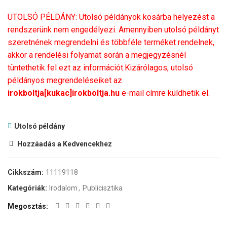
UTOLSÓ PÉLDÁNY: Utolsó példányok kosárba helyezést a
rendszerünk nem engedélyezi. Amennyiben utolsó példányt
szeretnének megrendelni és többféle terméket rendelnek,
akkor a rendelési folyamat során a megjegyzésnél
tüntethetik fel ezt az információt.Kizárólagos, utolsó
példányos megrendeléseiket az
irokboltja[kukac]irokboltja.hu
e-mail címre küldhetik el.
Utolsó példány
Hozzáadás a Kedvencekhez
Cikkszám:
11119118
Kategóriák:
Irodalom
,
Publicisztika
Megosztás