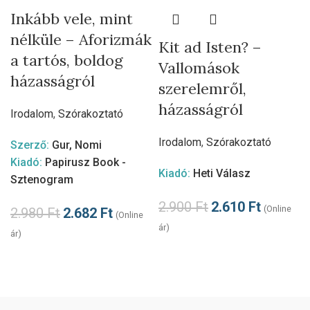
Inkább vele, mint
nélküle – Aforizmák
Kit ad Isten? –
a tartós, boldog
Vallomások
házasságról
szerelemről,
házasságról
Irodalom
,
Szórakoztató
Irodalom
,
Szórakoztató
Szerző:
Gur, Nomi
Kiadó:
Papirusz Book -
Kiadó:
Heti Válasz
Sztenogram
2.900
Ft
2.610
Ft
(Online
2.980
Ft
2.682
Ft
(Online
ár)
ár)