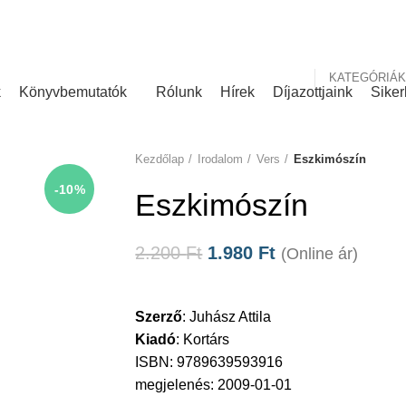
nk
Rólunk írták
KATEGÓRIÁK
k
Könyvbemutatók
Rólunk
Hírek
Díjazottjaink
Siker
Kezdőlap
Irodalom
Vers
Eszkimószín
-10%
Eszkimószín
2.200
Ft
1.980
Ft
(Online ár)
Szerző
:
Juhász Attila
Kiadó
:
Kortárs
ISBN: 9789639593916
megjelenés: 2009-01-01