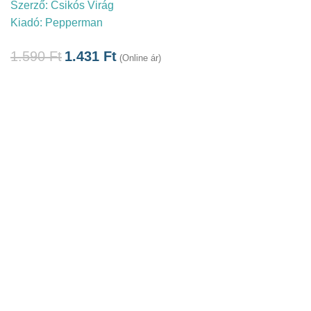
Szerző:
Csikós Virág
Kiadó:
Pepperman
1.590
Ft
1.431
Ft
(Online ár)