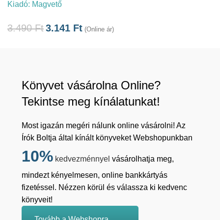
Kiadó:
Magvető
3.490
Ft
3.141
Ft
(Online ár)
Könyvet vásárolna Online?
Tekintse meg kínálatunkat!
Most igazán megéri nálunk online vásárolni! Az
Írók Boltja által kínált könyveket Webshopunkban
10%
kedvezménnyel
vásárolhatja meg,
mindezt kényelmesen, online bankkártyás
fizetéssel. Nézzen körül és válassza ki kedvenc
könyveit!
Tovább a Webshopra