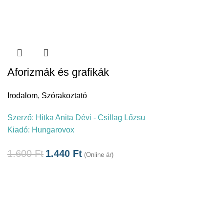
Aforizmák és grafikák
Irodalom
,
Szórakoztató
Szerző:
Hitka Anita Dévi - Csillag Lőzsu
Kiadó:
Hungarovox
1.600
Ft
1.440
Ft
(Online ár)