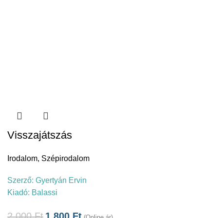
Visszajátszás
Irodalom
,
Szépirodalom
Szerző:
Gyertyán Ervin
Kiadó:
Balassi
2.000
Ft
1.800
Ft
(Online ár)