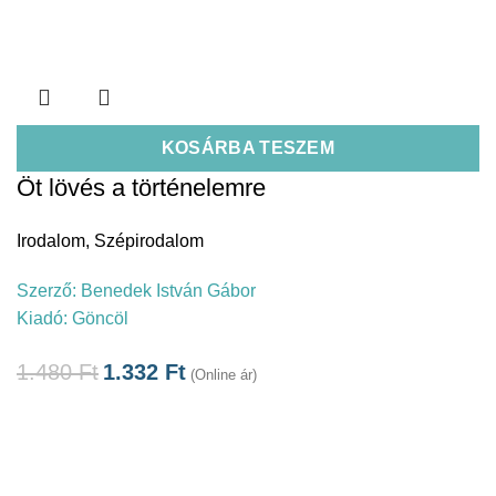
KOSÁRBA TESZEM
Öt lövés a történelemre
Irodalom
,
Szépirodalom
Szerző:
Benedek István Gábor
Kiadó:
Göncöl
1.480
Ft
1.332
Ft
(Online ár)