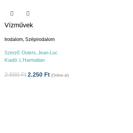
Vízművek
Irodalom
,
Szépirodalom
Szerző:
Outers, Jean-Luc
Kiadó:
L'Harmattan
2.500
Ft
2.250
Ft
(Online ár)