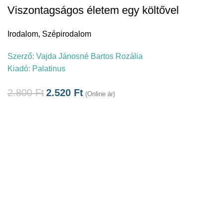
Viszontagságos életem egy költővel
Irodalom
,
Szépirodalom
Szerző:
Vajda Jánosné Bartos Rozália
Kiadó:
Palatinus
2.800
Ft
2.520
Ft
(Online ár)