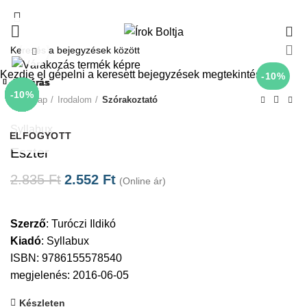
0
Click to enlarge
Kezdje el gépelni a keresett bejegyzések megtekintéséhez.
-10%
Bezárás
Bezárás
Bezárás
Bezárás
Bezárás
Bezárás
Bezárás
Bezárás
-10%
-10%
-10%
-10%
-10%
-10%
-10%
-10%
Kezdőlap
Irodalom
Szórakoztató
Syllabux
ELFOGYOTT
Eszter
2.835
Ft
2.552
Ft
(Online ár)
Szerző
:
Turóczi Ildikó
Kiadó
:
Syllabux
ISBN: 9786155578540
megjelenés: 2016-06-05
Készleten