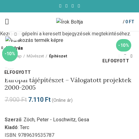
/
0
FT
Kezdje el gépelni a keresett bejegyzések megtekintéséhez.
Click to enlarge
-10%
Bezárás
Bezárás
Bezárás
Bezárás
Bezárás
Bezárás
Bezárás
Bezárás
-10%
-10%
-10%
-10%
-10%
-10%
-10%
-10%
Kezdőlap
Művészet
Építészet
ELFOGYOTT
Terc
ELFOGYOTT
Európai tájépítészet – Válogatott projektek
2000-2005
7.900
Ft
7.110
Ft
(Online ár)
Szerző
:
Zöch, Peter - Loschwitz, Gesa
Kiadó
:
Terc
ISBN: 9789639535787