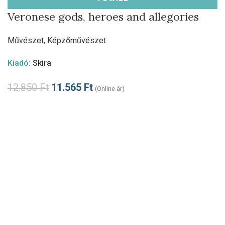
Veronese gods, heroes and allegories
Művészet
,
Képzőművészet
Kiadó:
Skira
12.850
Ft
11.565
Ft
(Online ár)