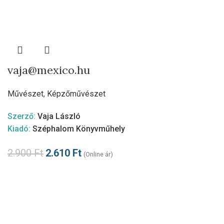
vaja@mexico.hu
Művészet
,
Képzőművészet
Szerző:
Vaja László
Kiadó:
Széphalom Könyvműhely
2.900
Ft
2.610
Ft
(Online ár)