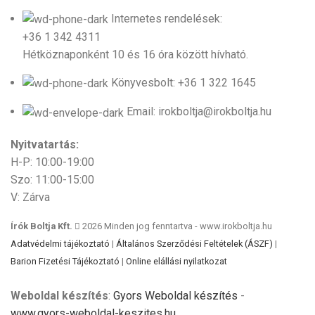
Internetes rendelések:
+36 1 342 4311
Hétköznaponként 10 és 16 óra között hívható.
Könyvesbolt: +36 1 322 1645
Email: irokboltja@irokboltja.hu
Nyitvatartás:
H-P: 10:00-19:00
Szo: 11:00-15:00
V: Zárva
Írók Boltja Kft.
2026 Minden jog fenntartva - www.irokboltja.hu
Adatvédelmi tájékoztató
|
Általános Szerződési Feltételek (ÁSZF)
|
Barion Fizetési Tájékoztató
|
Online elállási nyilatkozat
Weboldal készítés
:
Gyors Weboldal készítés
-
www.gyors-weboldal-keszites.hu