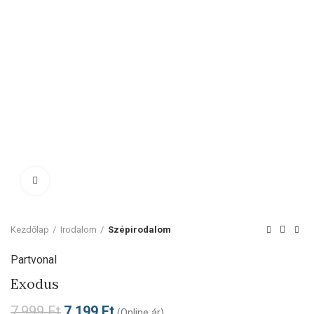
Click to enlarge
Kezdőlap
Irodalom
Szépirodalom
Partvonal
Exodus
7.999
Ft
7.199
Ft
(Online ár)