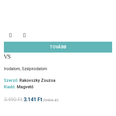
TOVÁBB
VS
Irodalom
,
Szépirodalom
Szerző:
Rakovszky Zsuzsa
Kiadó:
Magvető
3.490
Ft
3.141
Ft
(Online ár)