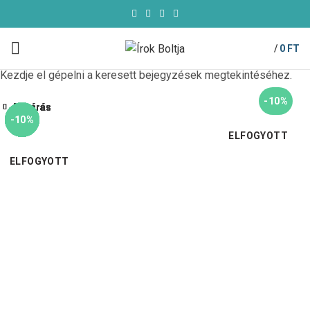
/
0
FT
Kezdje el gépelni a keresett bejegyzések megtekintéséhez.
-10%
Bezárás
Bezárás
Bezárás
Bezárás
Bezárás
Bezárás
Bezárás
Bezárás
-10%
-10%
-10%
-10%
-50%
-10%
-10%
-10%
ELFOGYOTT
ELFOGYOTT