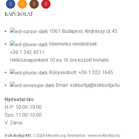
KAPCSOLAT
1061 Budapest, Andrássy út 45.
Internetes rendelések:
+36 1 342 4311
Hétköznaponként 10 és 16 óra között hívható.
Könyvesbolt: +36 1 322 1645
Email: irokboltja@irokboltja.hu
Nyitvatartás:
H-P: 10:00-19:00
Szo: 11:00-15:00
V: Zárva
Írók Boltja Kft.
2026 Minden jog fenntartva - www.irokboltja.hu