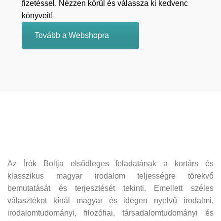
fizetéssel. Nézzen körül és válassza ki kedvenc
könyveit!
Tovább a Webshopra
Az Írók Boltja elsődleges feladatának a kortárs és
klasszikus magyar irodalom teljességre törekvő
bemutatását és terjesztését tekinti. Emellett széles
választékot kínál magyar és idegen nyelvű irodalmi,
irodalomtudományi, filozófiai, társadalomtudományi és