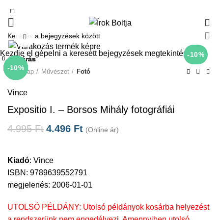
0
Click to enlarge
Kezdje el gépelni a keresett bejegyzések megtekintéséhez.
-10%
Bezárás
Bezárás
Bezárás
Bezárás
Bezárás
Bezárás
Bezárás
Bezárás
-10%
-55%
-10%
-10%
-10%
-10%
-10%
Kezdőlap
Művészet
Fotó
Vince
Expositio I. – Borsos Mihály fotográfiái
4.995
Ft
4.496
Ft
(Online ár)
Kiadó
:
Vince
ISBN: 9789639552791
megjelenés: 2006-01-01
UTOLSÓ PÉLDÁNY: Utolsó példányok kosárba helyezést
a rendszerünk nem engedélyezi. Amennyiben utolsó