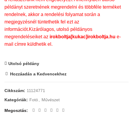
példányt szeretnének megrendelni és többféle terméket
rendelnek, akkor a rendelési folyamat során a
megjegyzésnél tüntethetik fel ezt az
információt.Kizárólagos, utolsó példányos
megrendeléseiket az
irokboltja[kukac]irokboltja.hu
e-
mail címre küldhetik el.
Utolsó példány
Hozzáadás a Kedvencekhez
Cikkszám:
11124771
Kategóriák:
Fotó
,
Művészet
Megosztás