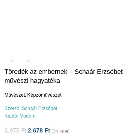
Töredék az embernek – Schaár Erzsébet
művészi hagyatéka
Művészet
,
Képzőművészet
Szerző:
Schaár Erzsébet
Kiadó:
Modem
2.975
Ft
2.678
Ft
(Online ár)