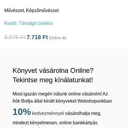
Művészet
,
Képzőművészet
Kiadó:
Társalgó Galéria
8.575
Ft
7.718
Ft
(Online ár)
Könyvet vásárolna Online?
Tekintse meg kínálatunkat!
Most igazán megéri nálunk online vásárolni! Az
Írók Boltja által kínált könyveket Webshopunkban
10%
kedvezménnyel
vásárolhatja meg,
mindezt kényelmesen, online bankkártyás