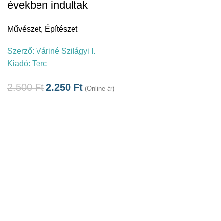
években indultak
Művészet
,
Építészet
Szerző:
Váriné Szilágyi I.
Kiadó:
Terc
2.500
Ft
2.250
Ft
(Online ár)