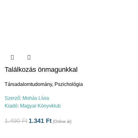
Találkozás önmagunkkal
Társadalomtudomány
,
Pszichológia
Szerző:
Mohás Lívia
Kiadó:
Magyar Könyvklub
1.490
Ft
1.341
Ft
(Online ár)