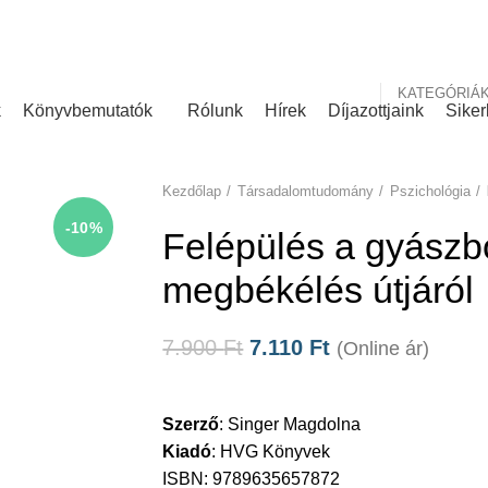
nk
Rólunk írták
KATEGÓRIÁ
k
Könyvbemutatók
Rólunk
Hírek
Díjazottjaink
Siker
Kezdőlap
Társadalomtudomány
Pszichológia
-10%
Felépülés a gyászb
megbékélés útjáról
7.900
Ft
7.110
Ft
(Online ár)
Szerző
:
Singer Magdolna
Kiadó
:
HVG Könyvek
ISBN: 9789635657872