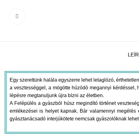
Click to enlarge
LEÍ
Egy szerettünk halála egyszerre lehet letaglózó, érthetetl
a vesztességgel, a mögötte húzódó megannyi kérdéssel, h
lépésre megtanuljunk újra bízni az életben.
A Felépülés a gyászból húsz megindító történet veszteségr
emlékezései is helyet kapnak. Bár valamennyi megélés e
gyásztanácsadó interjúkötete nemcsak gyászolóknak lehet