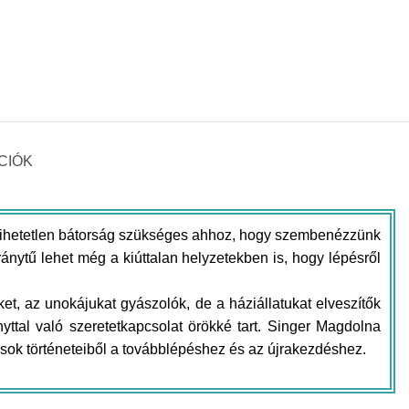
CIÓK
 és hihetetlen bátorság szükséges ahhoz, hogy szembenézzünk
ytű lehet még a kiúttalan helyzetekben is, hogy lépésről
et, az unokájukat gyászolók, de a háziállatukat elveszítők
tal való szeretetkapcsolat örökké tart. Singer Magdolna
ok történeteiből a továbblépéshez és az újrakezdéshez.