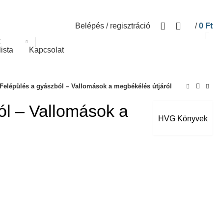
Belépés / regisztráció
/
0
Ft
K
lista
Kapcsolat
Felépülés a gyászból – Vallomások a megbékélés útjáról
ól – Vallomások a
HVG Könyvek