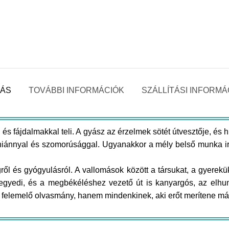
RÁS
TOVÁBBI INFORMÁCIÓK
SZÁLLÍTÁSI INFORMÁ
en és fájdalmakkal teli. A gyász az érzelmek sötét útvesztője,
iánnyal és szomorúsággal. Ugyanakkor a mély belső munka irán
ől és gyógyulásról. A vallomások között a társukat, a gyerekük
gyedi, és a megbékéléshez vezető út is kanyargós, az elhunyt
 felemelő olvasmány, hanem mindenkinek, aki erőt merítene más