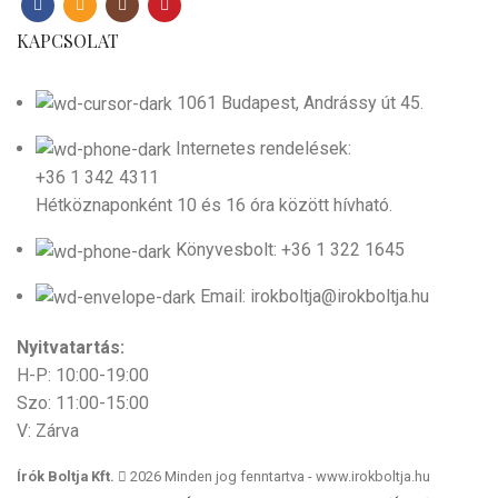
KAPCSOLAT
1061 Budapest, Andrássy út 45.
Internetes rendelések:
+36 1 342 4311
Hétköznaponként 10 és 16 óra között hívható.
Könyvesbolt: +36 1 322 1645
Email: irokboltja@irokboltja.hu
Nyitvatartás:
H-P: 10:00-19:00
Szo: 11:00-15:00
V: Zárva
Írók Boltja Kft.
2026 Minden jog fenntartva - www.irokboltja.hu