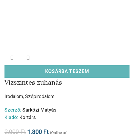
KOSÁRBA TESZEM
Vízszintes zuhanás
Irodalom
,
Szépirodalom
Szerző:
Sárközi Mátyás
Kiadó:
Kortárs
2.000
Ft
1.800
Ft
(Online ár)