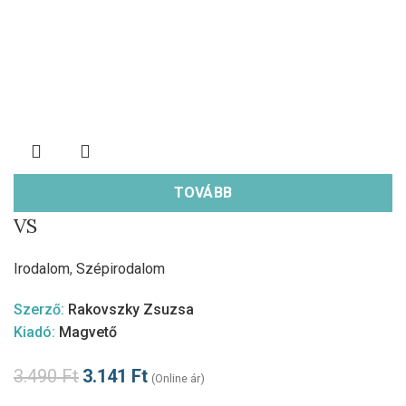
TOVÁBB
VS
Irodalom
,
Szépirodalom
Szerző:
Rakovszky Zsuzsa
Kiadó:
Magvető
3.490
Ft
3.141
Ft
(Online ár)