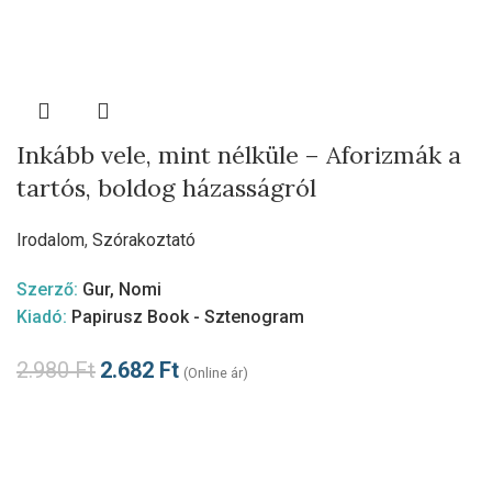
Inkább vele, mint nélküle – Aforizmák a
tartós, boldog házasságról
Irodalom
,
Szórakoztató
Szerző:
Gur, Nomi
Kiadó:
Papirusz Book - Sztenogram
2.980
Ft
2.682
Ft
(Online ár)