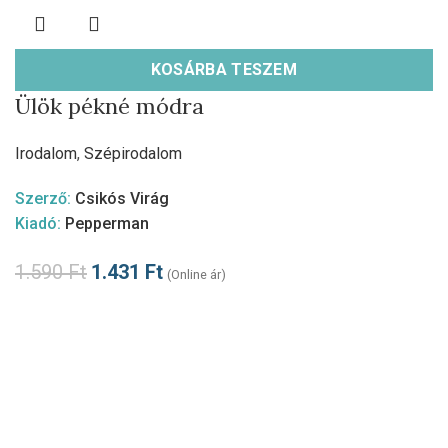
KOSÁRBA TESZEM
Ülök pékné módra
Irodalom
,
Szépirodalom
Szerző:
Csikós Virág
Kiadó:
Pepperman
1.590
Ft
1.431
Ft
(Online ár)