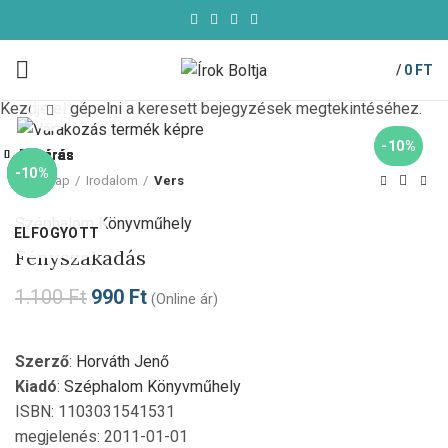
/
0
FT
Kezdje el gépelni a keresett bejegyzések megtekintéséhez.
Click to enlarge
-10%
Bezárás
Bezárás
Bezárás
Bezárás
Bezárás
Bezárás
Bezárás
Bezárás
-10%
-10%
-10%
-10%
-10%
-10%
-10%
-10%
Kezdőlap
Irodalom
Vers
Széphalom Könyvműhely
ELFOGYOTT
Fényszakadás
1.100
Ft
990
Ft
(Online ár)
Szerző
:
Horváth Jenő
Kiadó
:
Széphalom Könyvműhely
ISBN: 1103031541531
megjelenés: 2011-01-01