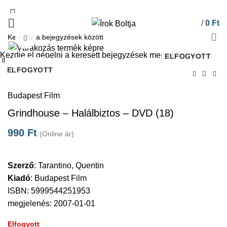
/
0
Ft
Click to enlarge
Kezdje el gépelni a keresett bejegyzések megtekintéséhez.
ELFOGYOTT
Bezárás
Bezárás
Bezárás
Bezárás
Bezárás
Bezárás
Bezárás
Bezárás
ELFOGYOTT
ELFOGYOTT
ELFOGYOTT
ELFOGYOTT
ELFOGYOTT
ELFOGYOTT
ELFOGYOTT
ELFOGYOTT
Kezdőlap
DVD
Budapest Film
Grindhouse – Halálbiztos – DVD (18)
990
Ft
(Online ár)
Szerző
:
Tarantino, Quentin
Kiadó
:
Budapest Film
ISBN: 5999544251953
megjelenés: 2007-01-01
Elfogyott