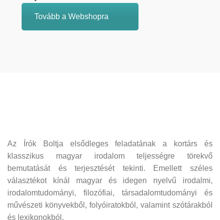
Tovább a Webshopra
Az Írók Boltja elsődleges feladatának a kortárs és
klasszikus magyar irodalom teljességre törekvő
bemutatását és terjesztését tekinti. Emellett széles
választékot kínál magyar és idegen nyelvű irodalmi,
irodalomtudományi, filozófiai, társadalomtudományi és
művészeti könyvekből, folyóiratokból, valamint szótárakból
és lexikonokból.