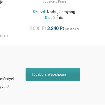
M
ja
Irodalom
,
Krimi
Irodalo
ó
Szerző:
Norbu, Jamyang
Kiadó:
Írás
3.600
Ft
3.240
Ft
1
(Online ár)
ine ár)
Tovább a Webshopra
zménnyel
yveit!