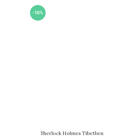
-10%
-85%
Sherlock Holmes Tibetben
Néhá