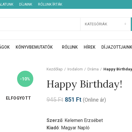
ÁLATUNK
DÍJAINK
RÓLUNK ÍRTÁK
KATEGÓRIÁK
ÁGOK
KÖNYVBEMUTATÓK
RÓLUNK
HÍREK
DÍJAZOTTJAIN
Kezdőlap
Irodalom
Dráma
Happy Birthday
-10%
Happy Birthday!
ELFOGYOTT
945
Ft
851
Ft
(Online ár)
Szerző
:
Kelemen Erzsébet
Kiadó
:
Magyar Napló