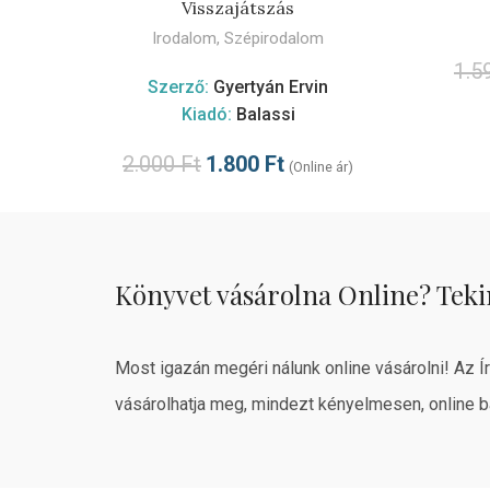
Visszajátszás
Irodalom
,
Szépirodalom
1.5
Szerző:
Gyertyán Ervin
Kiadó:
Balassi
2.000
Ft
1.800
Ft
(Online ár)
Könyvet vásárolna Online? Teki
Most igazán megéri nálunk online vásárolni! Az Í
vásárolhatja meg, mindezt kényelmesen, online b