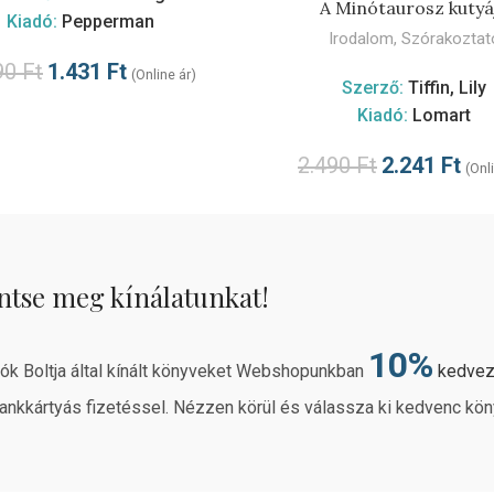
KOSÁRBA TESZE
A Minótaurosz kutyá
Kiadó:
Pepperman
Irodalom
,
Szórakoztat
90
Ft
1.431
Ft
(Online ár)
Szerző:
Tiffin, Lily
Kiadó:
Lomart
2.490
Ft
2.241
Ft
(Onl
ntse meg kínálatunkat!
10%
rók Boltja által kínált könyveket Webshopunkban
kedve
ankkártyás fizetéssel. Nézzen körül és válassza ki kedvenc kön