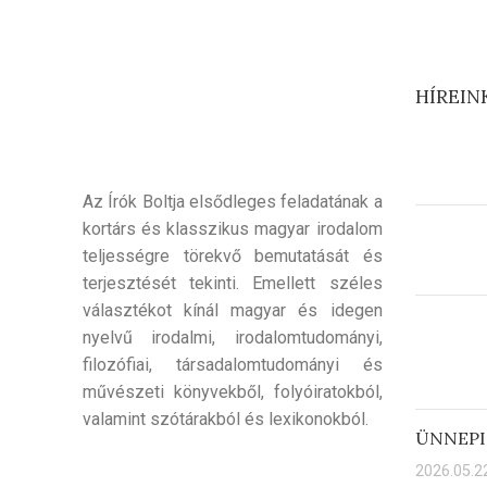
HÍREIN
Az Írók Boltja elsődleges feladatának a
kortárs és klasszikus magyar irodalom
teljességre törekvő bemutatását és
terjesztését tekinti. Emellett széles
választékot kínál magyar és idegen
nyelvű irodalmi, irodalomtudományi,
filozófiai, társadalomtudományi és
művészeti könyvekből, folyóiratokból,
valamint szótárakból és lexikonokból.
ÜNNEPI
2026.05.22