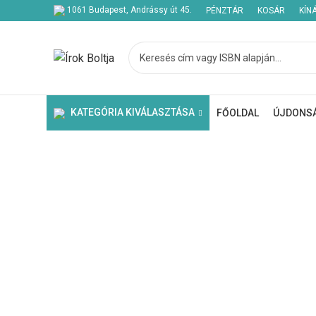
1061 Budapest, Andrássy út 45.
PÉNZTÁR
KOSÁR
KÍN
KATEGÓRIA KIVÁLASZTÁSA
FŐOLDAL
ÚJDONS