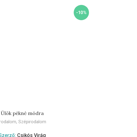
-10%
KOSÁRBA TESZEM
Ülök pékné módra
Irodalom
,
Szépirodalom
Szerző:
Csikós Virág