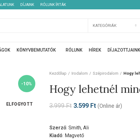
ÁLATUNK
DÍJAINK
RÓLUNK ÍRTÁK
KATEGÓRIÁK
ÁGOK
KÖNYVBEMUTATÓK
RÓLUNK
HÍREK
DÍJAZOTTJAIN
Kezdőlap
Irodalom
Szépirodalom
Hogy leh
-10%
Hogy lehetnél min
ELFOGYOTT
3.999
Ft
3.599
Ft
(Online ár)
Szerző
:
Smith, Ali
Kiadó
:
Magvető