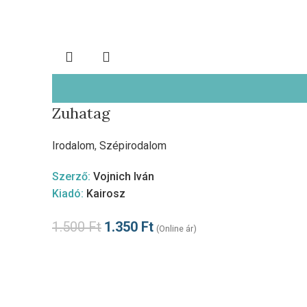
Zuhatag
Irodalom
,
Szépirodalom
Szerző:
Vojnich Iván
Kiadó:
Kairosz
1.500
Ft
1.350
Ft
(Online ár)