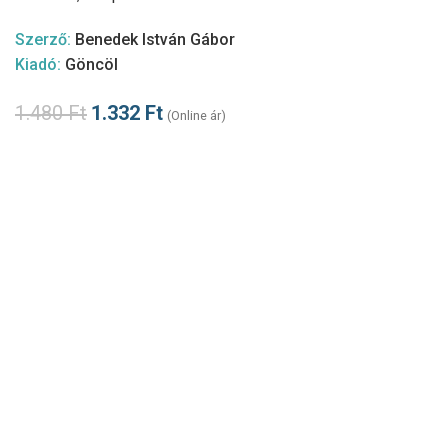
Szerző:
Benedek István Gábor
Kiadó:
Göncöl
1.480
Ft
1.332
Ft
(Online ár)