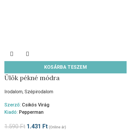
KOSÁRBA TESZEM
Ülök pékné módra
Irodalom
,
Szépirodalom
Szerző:
Csikós Virág
Kiadó:
Pepperman
1.590
Ft
1.431
Ft
(Online ár)