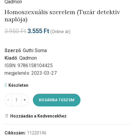
Qadmon
Homoszexuális szerelem (Tuzár detektív
naplója)
3.950
Ft
3.555
Ft
(Online ár)
Szerző
:
Guthi Soma
Kiadó
:
Qadmon
ISBN: 9786158104425
megjelenés: 2023-03-27
Készleten
KOSÁRBA TESZEM
Hozzáadás a Kedvencekhez
Cikkszám:
11220146