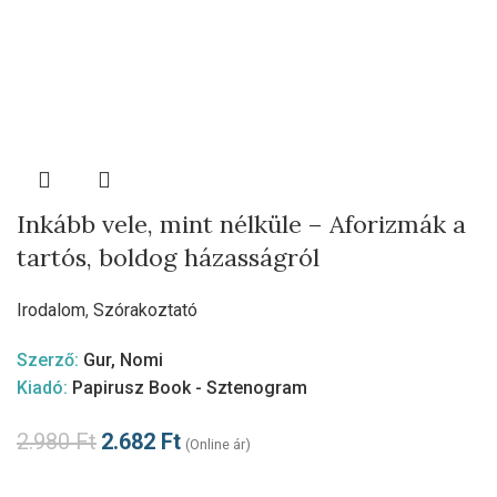
Inkább vele, mint nélküle – Aforizmák a
tartós, boldog házasságról
Irodalom
,
Szórakoztató
Szerző:
Gur, Nomi
Kiadó:
Papirusz Book - Sztenogram
2.980
Ft
2.682
Ft
(Online ár)