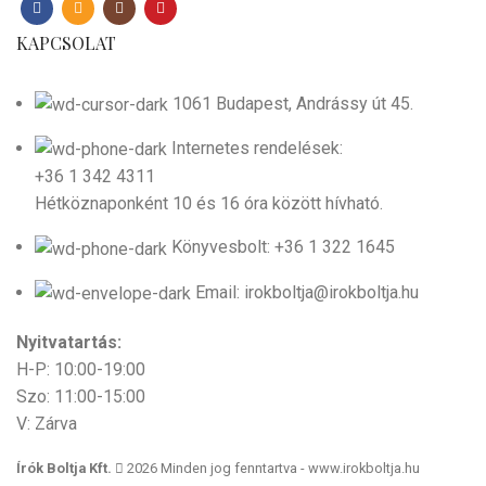
KAPCSOLAT
1061 Budapest, Andrássy út 45.
Internetes rendelések:
+36 1 342 4311
Hétköznaponként 10 és 16 óra között hívható.
Könyvesbolt: +36 1 322 1645
Email: irokboltja@irokboltja.hu
Nyitvatartás:
H-P: 10:00-19:00
Szo: 11:00-15:00
V: Zárva
Írók Boltja Kft.
2026 Minden jog fenntartva - www.irokboltja.hu