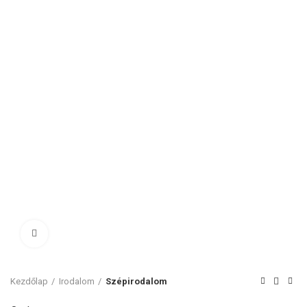
Click to enlarge
Kezdőlap
Irodalom
Szépirodalom