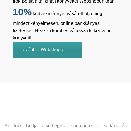
Írók Boltja által kínált könyveket Webshopunkban
10%
kedvezménnyel
vásárolhatja meg,
mindezt kényelmesen, online bankkártyás
fizetéssel. Nézzen körül és válassza ki kedvenc
könyveit!
Tovább a Webshopra
Az Írók Boltja elsődleges feladatának a kortárs és