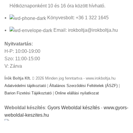
Hétköznaponként 10 és 16 óra között hívható.
Könyvesbolt: +36 1 322 1645
Email: irokboltja@irokboltja.hu
Nyitvatartás:
H-P: 10:00-19:00
Szo: 11:00-15:00
V: Zárva
Írók Boltja Kft.
2026 Minden jog fenntartva - www.irokboltja.hu
Adatvédelmi tájékoztató
|
Általános Szerződési Feltételek (ÁSZF)
|
Barion Fizetési Tájékoztató
|
Online elállási nyilatkozat
Weboldal készítés
:
Gyors Weboldal készítés
-
www.gyors-
weboldal-keszites.hu
Cookie-kat használunk, hogy javítsuk az élményt