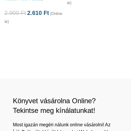
ár)
á
2.900
Ft
2.610
Ft
(Online
ár)
Könyvet vásárolna Online?
Tekintse meg kínálatunkat!
Most igazán megéri nálunk online vásárolni! Az