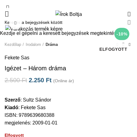
0
Click to enlarge
Kezdje el gépelni a keresett bejegyzések megtekintéséhez.
-10%
Kezdőlap
Irodalom
Dráma
ELFOGYOTT
Fekete Sas
Igézet – Három dráma
2.500
Ft
2.250
Ft
(Online ár)
Szerző
:
Sultz Sándor
Kiadó
:
Fekete Sas
ISBN: 9789639680388
megjelenés: 2009-01-01
Elfogyott