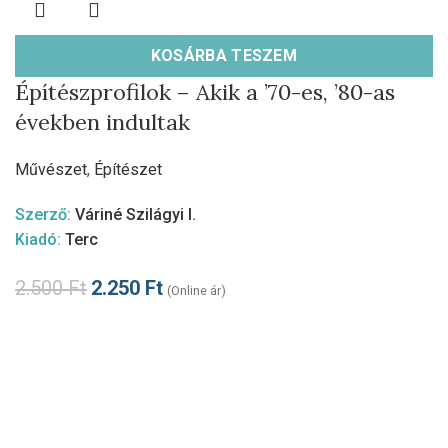
KOSÁRBA TESZEM
Építészprofilok – Akik a ’70-es, ’80-as
években indultak
Művészet
,
Építészet
Szerző:
Váriné Szilágyi I.
Kiadó:
Terc
2.500
Ft
2.250
Ft
(Online ár)