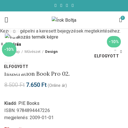
0
Kezdje el gépelni a keresett bejegyzések megtekintéséhez.
Click to enlarge
-10%
Bezárás
Bezárás
Bezárás
Bezárás
Bezárás
Bezárás
Bezárás
Bezárás
-10%
-10%
-10%
-10%
-10%
-10%
-10%
Kezdőlap
Művészet
Design
ELFOGYOTT
PIE Books
ELFOGYOTT
Illustration Book Pro 02.
8.500
Ft
7.650
Ft
(Online ár)
Kiadó
:
PIE Books
ISBN: 9784894447226
megjelenés: 2009-01-01