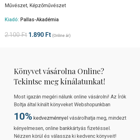
Művészet
,
Képzőművészet
Kiadó:
Pallas-Akadémia
2.100
Ft
1.890
Ft
(Online ár)
Könyvet vásárolna Online?
Tekintse meg kínálatunkat!
Most igazán megéri nálunk online vásárolni! Az Írók
Boltja által kínált könyveket Webshopunkban
10%
kedvezménnyel
vásárolhatja meg, mindezt
kényelmesen, online bankkártyás fizetéssel.
Nézzen körül és válassza ki kedvenc könyveit!