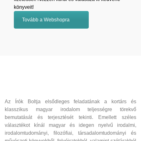
könyveit!
Tovább a Webshopra
Az Írók Boltja elsődleges feladatának a kortárs és
klasszikus magyar irodalom teljességre törekvő
bemutatását és terjesztését tekinti. Emellett széles
választékot kínál magyar és idegen nyelvű irodalmi,
irodalomtudományi, filozófiai, társadalomtudományi és
művészeti könyvekből, folyóiratokból, valamint szótárakból