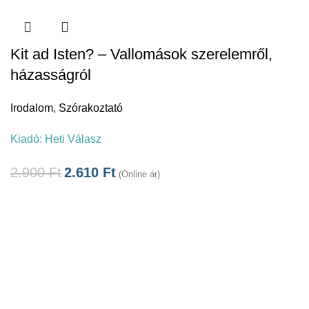
Kit ad Isten? – Vallomások szerelemről,
házasságról
Irodalom
,
Szórakoztató
Kiadó:
Heti Válasz
2.900
Ft
2.610
Ft
(Online ár)