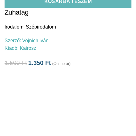
KOSÁRBA TESZEM
Zuhatag
Irodalom
,
Szépirodalom
Szerző:
Vojnich Iván
Kiadó:
Kairosz
1.500
Ft
1.350
Ft
(Online ár)