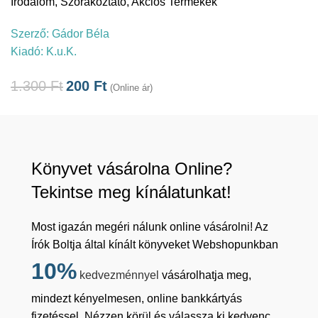
Irodalom
,
Szórakoztató
,
Akciós Termékek
Szerző:
Gádor Béla
Kiadó:
K.u.K.
1.300
Ft
200
Ft
(Online ár)
Könyvet vásárolna Online?
Tekintse meg kínálatunkat!
Most igazán megéri nálunk online vásárolni! Az
Írók Boltja által kínált könyveket Webshopunkban
10%
kedvezménnyel
vásárolhatja meg,
mindezt kényelmesen, online bankkártyás
fizetéssel. Nézzen körül és válassza ki kedvenc