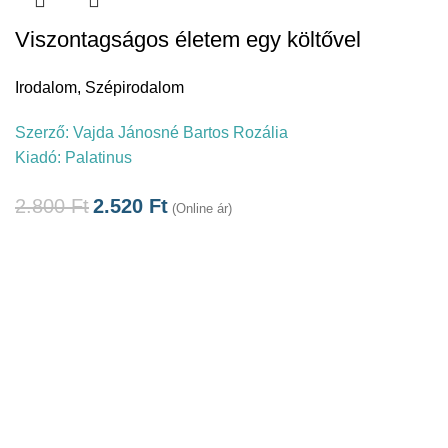
Viszontagságos életem egy költővel
Irodalom
,
Szépirodalom
Szerző:
Vajda Jánosné Bartos Rozália
Kiadó:
Palatinus
2.800
Ft
2.520
Ft
(Online ár)