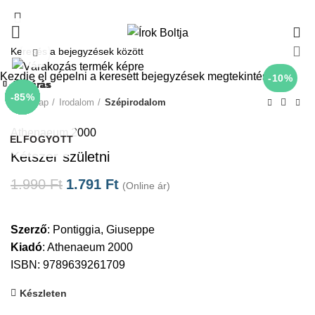
0
Click to enlarge
Kezdje el gépelni a keresett bejegyzések megtekintéséhez.
-10%
Bezárás
Bezárás
Bezárás
Bezárás
Bezárás
Bezárás
Bezárás
Bezárás
-10%
-10%
-10%
-10%
-50%
-10%
-10%
-85%
Kezdőlap
Irodalom
Szépirodalom
Athenaeum 2000
ELFOGYOTT
Kétszer születni
1.990
Ft
1.791
Ft
(Online ár)
Szerző
:
Pontiggia, Giuseppe
Kiadó
:
Athenaeum 2000
ISBN: 9789639261709
Készleten