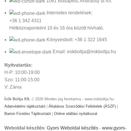
1061 Budapest, Andrássy út 45.
Internetes rendelések:
+36 1 342 4311
Hétköznaponként 10 és 16 óra között hívható.
Könyvesbolt: +36 1 322 1645
Email: irokboltja@irokboltja.hu
Nyitvatartás:
H-P: 10:00-19:00
Szo: 11:00-15:00
V: Zárva
Írók Boltja Kft.
2026 Minden jog fenntartva - www.irokboltja.hu
Adatvédelmi tájékoztató
|
Általános Szerződési Feltételek (ÁSZF)
|
Barion Fizetési Tájékoztató
|
Online elállási nyilatkozat
Weboldal készítés
:
Gyors Weboldal készítés
-
www.gyors-