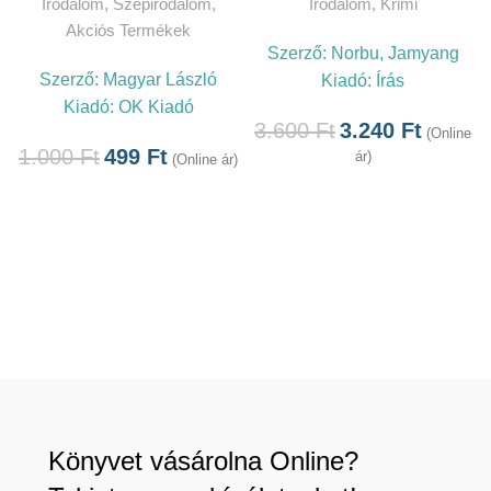
Irodalom
,
Szépirodalom
,
Irodalom
,
Krimi
Akciós Termékek
Szerző:
Norbu, Jamyang
Szerző:
Magyar László
Kiadó:
Írás
Kiadó:
OK Kiadó
3.600
Ft
3.240
Ft
(Online
1.000
Ft
499
Ft
ár)
(Online ár)
Könyvet vásárolna Online?