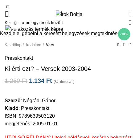
0
Click to enlarge
Kezdje el gépelni a keresett bejegyzések megtekintéséhez.
-10%
Kezdőlap
Irodalom
Vers
Presskontakt
Ki érti ezt? – Versek 2003-2004
1.260
Ft
1.134
Ft
(Online ár)
Szerző
:
Nógrádi Gábor
Kiadó
:
Presskontakt
ISBN: 9789639503120
megjelenés: 2005-01-01
UTOLSÓ PÉLDÁNY: Utolsó példányok kosárba helyezést