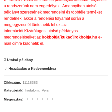
a rendszerünk nem engedélyezi. Amennyiben utolsó
példányt szeretnének megrendelni és többféle terméket
rendelnek, akkor a rendelési folyamat során a
megjegyzésnél tüntethetik fel ezt az
információt.Kizárólagos, utolsó példányos
megrendeléseiket az
irokboltja[kukac]irokboltja.hu
e-
mail címre küldhetik el.
Utolsó példány
Hozzáadás a Kedvencekhez
Cikkszám:
11118383
Kategóriák:
Irodalom
,
Vers
Megosztás