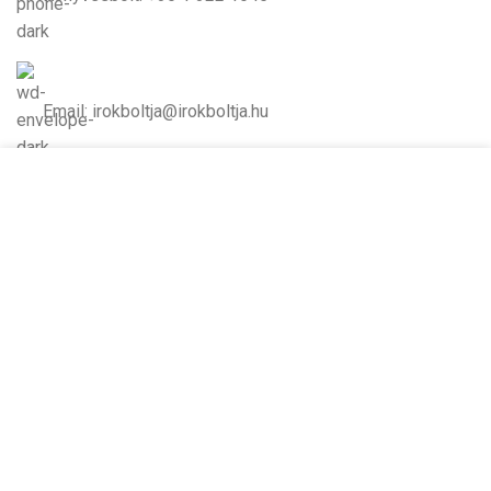
Email: irokboltja@irokboltja.hu
Cookie-kat használunk, hogy javítsuk az élményt
Nyitvatartás:
weboldalunkon. A weboldal böngészésével Ön
H-P: 10:00-19:00
hozzájárul a cookie-k használatához.
Szo: 11:00-15:00
V: Zárva
TOVÁBBI INFORMÁCIÓK
ELFOGADOM
Írók Boltja Kft.
2026 Minden jog fenntartva - www.irokboltja.hu
Adatvédelmi tájékoztató
|
Általános Szerződési Feltételek (ÁSZF)
|
Barion Fizetési Tájékoztató
|
Online elállási nyilatkozat
Weboldal készítés
:
Gyors Weboldal készítés
-
www.gyors-weboldal-keszites.hu