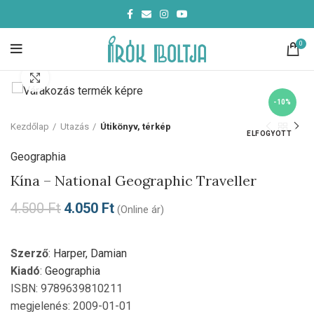
0
Click to enlarge
-10%
Kezdőlap
Utazás
Útikönyv, térkép
ELFOGYOTT
Geographia
Kína – National Geographic Traveller
4.500
Ft
4.050
Ft
(Online ár)
Szerző
:
Harper, Damian
Kiadó
:
Geographia
ISBN: 9789639810211
megjelenés: 2009-01-01