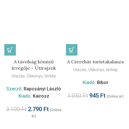
A távolság könnyű
A Cserehát turistakalauza
levegője – Útirajzok
Utazás
,
Útikönyv, térkép
Utazás
,
Útikönyv, térkép
Kiadó:
Bíbor
Szerző:
Rapcsányi László
1.050
Ft
945
Ft
Kiadó:
Kairosz
(Online ár)
3.100
Ft
2.790
Ft
(Online
ár)