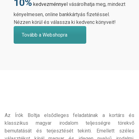
10%
kedvezménnyel
vásárolhatja meg, mindezt
kényelmesen, online bankkártyás fizetéssel.
Nézzen körül és válassza ki kedvenc könyveit!
Tovább a Webshopra
Az Írók Boltja elsődleges feladatának a kortárs és
klasszikus magyar irodalom teljességre törekvő
bemutatását és terjesztését tekinti. Emellett széles
választékot kínál magyar és idegen nyelvű irodalmi,