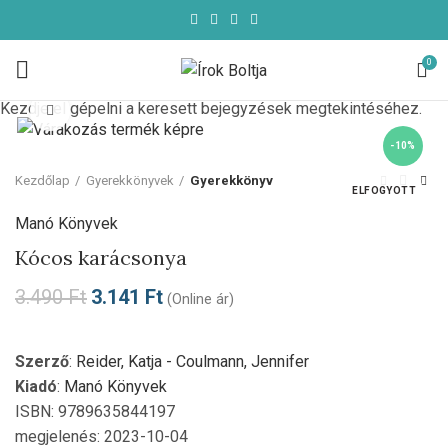
0
Kezdje el gépelni a keresett bejegyzések megtekintéséhez.
Click to enlarge
-10%
Kezdőlap
Gyerekkönyvek
Gyerekkönyv
ELFOGYOTT
Manó Könyvek
Kócos karácsonya
3.490
Ft
3.141
Ft
(Online ár)
Szerző
:
Reider, Katja - Coulmann, Jennifer
Kiadó
:
Manó Könyvek
ISBN: 9789635844197
megjelenés: 2023-10-04