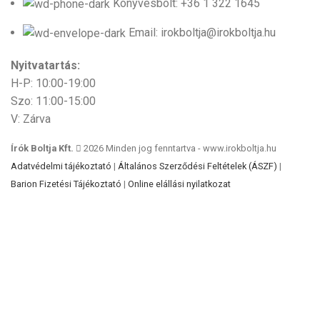
Könyvesbolt: +36 1 322 1645
Email: irokboltja@irokboltja.hu
Nyitvatartás:
H-P: 10:00-19:00
Szo: 11:00-15:00
V: Zárva
Írók Boltja Kft.
2026 Minden jog fenntartva - www.irokboltja.hu
Adatvédelmi tájékoztató
|
Általános Szerződési Feltételek (ÁSZF)
|
Barion Fizetési Tájékoztató
|
Online elállási nyilatkozat
Weboldal készítés
:
Gyors Weboldal készítés
-
www.gyors-weboldal-keszites.hu
Cookie-kat használunk, hogy javítsuk az élményt
weboldalunkon. A weboldal böngészésével Ön hozzájárul a
cookie-k használatához.