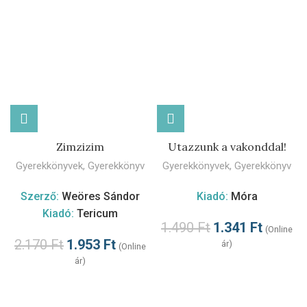
Zimzizim
Utazzunk a vakonddal!
Gyerekkönyvek
,
Gyerekkönyv
Gyerekkönyvek
,
Gyerekkönyv
Szerző:
Weöres Sándor
Kiadó:
Móra
Kiadó:
Tericum
1.490
Ft
1.341
Ft
(Online
2.170
Ft
1.953
Ft
ár)
(Online
ár)