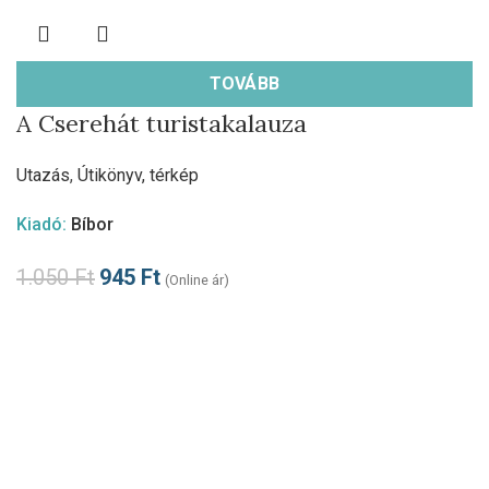
TOVÁBB
A Cserehát turistakalauza
Utazás
,
Útikönyv, térkép
Kiadó:
Bíbor
1.050
Ft
945
Ft
(Online ár)