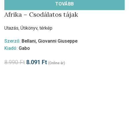
TOVÁBB
Afrika – Csodálatos tájak
Utazás
,
Útikönyv, térkép
Szerző:
Bellani, Giovanni Giuseppe
Kiadó:
Gabo
8.990
Ft
8.091
Ft
(Online ár)