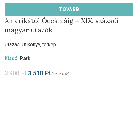
TOVÁBB
Amerikától Óceániáig – XIX. századi
magyar utazók
Utazás
,
Útikönyv, térkép
Kiadó:
Park
3.900
Ft
3.510
Ft
(Online ár)