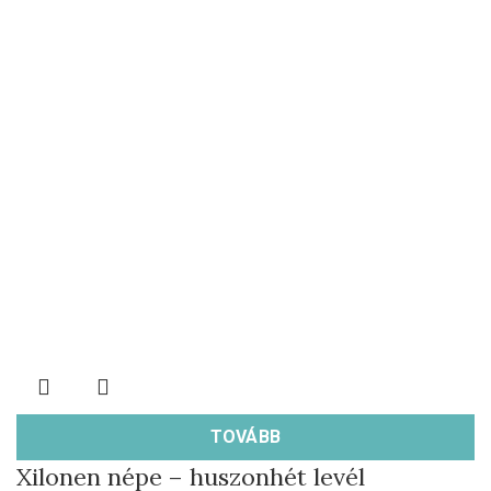
TOVÁBB
Xilonen népe – huszonhét levél