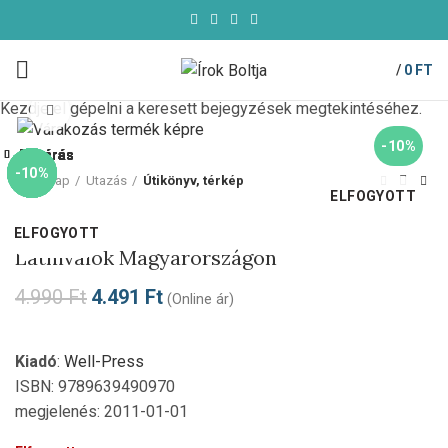
/
0
FT
Kezdje el gépelni a keresett bejegyzések megtekintéséhez.
Click to enlarge
-10%
Bezárás
Bezárás
Bezárás
Bezárás
Bezárás
Bezárás
Bezárás
Bezárás
-10%
-10%
-10%
-10%
-10%
-10%
-10%
-10%
Kezdőlap
Utazás
Útikönyv, térkép
ELFOGYOTT
Well-Press
ELFOGYOTT
ELFOGYOTT
ELFOGYOTT
ELFOGYOTT
ELFOGYOTT
ELFOGYOTT
ELFOGYOTT
Látnivalók Magyarországon
4.990
Ft
4.491
Ft
(Online ár)
Kiadó
:
Well-Press
ISBN: 9789639490970
megjelenés: 2011-01-01