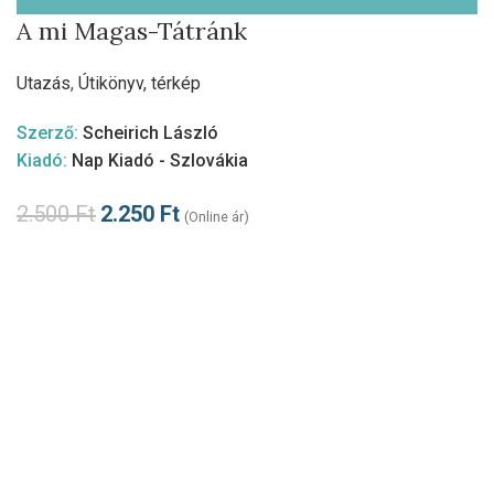
A mi Magas-Tátránk
Utazás
,
Útikönyv, térkép
Szerző:
Scheirich László
Kiadó:
Nap Kiadó - Szlovákia
2.500
Ft
2.250
Ft
(Online ár)