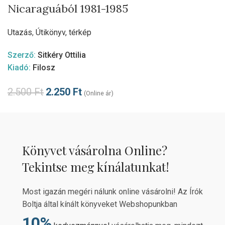
Nicaraguából 1981-1985
Utazás
,
Útikönyv, térkép
Szerző:
Sitkéry Ottilia
Kiadó:
Filosz
2.500
Ft
2.250
Ft
(Online ár)
Könyvet vásárolna Online?
Tekintse meg kínálatunkat!
Most igazán megéri nálunk online vásárolni! Az Írók
Boltja által kínált könyveket Webshopunkban
10%