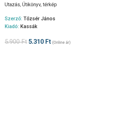
Utazás
,
Útikönyv, térkép
Szerző:
Tőzsér János
Kiadó:
Kassák
5.900
Ft
5.310
Ft
(Online ár)