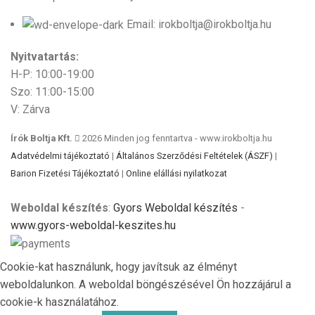
Email: irokboltja@irokboltja.hu
Nyitvatartás:
H-P: 10:00-19:00
Szo: 11:00-15:00
V: Zárva
Írók Boltja Kft.
2026 Minden jog fenntartva - www.irokboltja.hu
Adatvédelmi tájékoztató
|
Általános Szerződési Feltételek (ÁSZF)
|
Barion Fizetési Tájékoztató
|
Online elállási nyilatkozat
Weboldal készítés
:
Gyors Weboldal készítés
-
www.gyors-weboldal-keszites.hu
Cookie-kat használunk, hogy javítsuk az élményt
weboldalunkon. A weboldal böngészésével Ön hozzájárul a
cookie-k használatához.