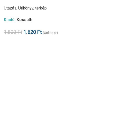
Utazás
,
Útikönyv, térkép
Kiadó:
Kossuth
1.800
Ft
1.620
Ft
(Online ár)