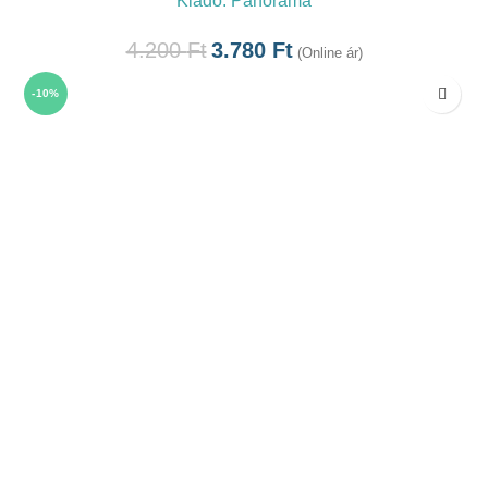
Kiadó:
Panoráma
4.200
Ft
3.780
Ft
(Online ár)
-10%