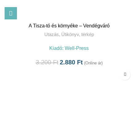
A Tisza-tó és környéke – Vendégváró
Utazás
,
Útikönyv, térkép
Kiadó:
Well-Press
3.200
Ft
2.880
Ft
(Online ár)