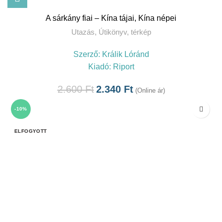
A sárkány fiai – Kína tájai, Kína népei
Utazás
,
Útikönyv, térkép
Szerző:
Králik Lóránd
Kiadó:
Riport
2.600
Ft
2.340
Ft
(Online ár)
-10%
ELFOGYOTT