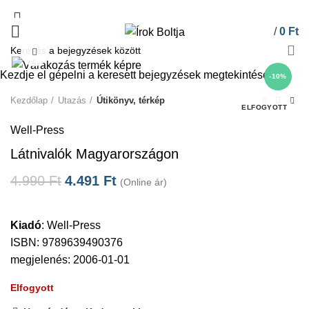
/
0
Ft
Click to enlarge
Kezdje el gépelni a keresett bejegyzések megtekintéséhez.
-10%
Kezdőlap
Utazás
Útikönyv, térkép
ELFOGYOTT
Well-Press
Látnivalók Magyarországon
4.990
Ft
4.491
Ft
(Online ár)
Kiadó
:
Well-Press
ISBN: 9789639490376
megjelenés: 2006-01-01
Elfogyott