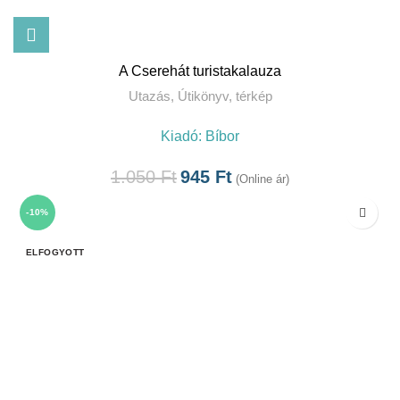
A Cserehát turistakalauza
Utazás
,
Útikönyv, térkép
Kiadó:
Bíbor
1.050
Ft
945
Ft
(Online ár)
-10%
ELFOGYOTT