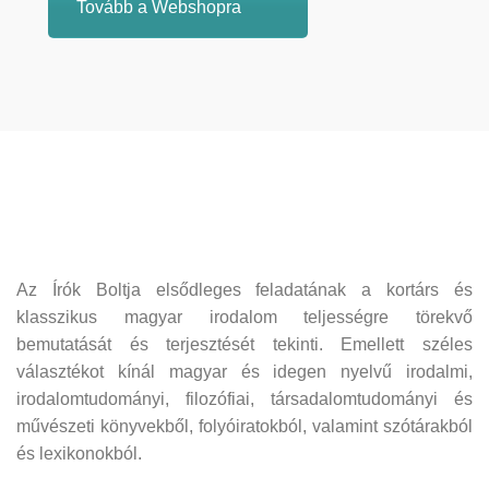
Tovább a Webshopra
Az Írók Boltja elsődleges feladatának a kortárs és
klasszikus magyar irodalom teljességre törekvő
bemutatását és terjesztését tekinti. Emellett széles
választékot kínál magyar és idegen nyelvű irodalmi,
irodalomtudományi, filozófiai, társadalomtudományi és
művészeti könyvekből, folyóiratokból, valamint szótárakból
és lexikonokból.