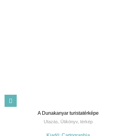
A Dunakanyar turistatérképe
Utazás
,
Útikönyv, térkép
Kiadó:
Cartographia