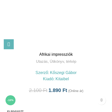
Afrikai impressziók
Utazás
,
Útikönyv, térkép
Szerző:
Kőszegi Gábor
Kiadó:
Kitaibel
2.100
Ft
1.890
Ft
(Online ár)
-10%
ELFOGYOTT