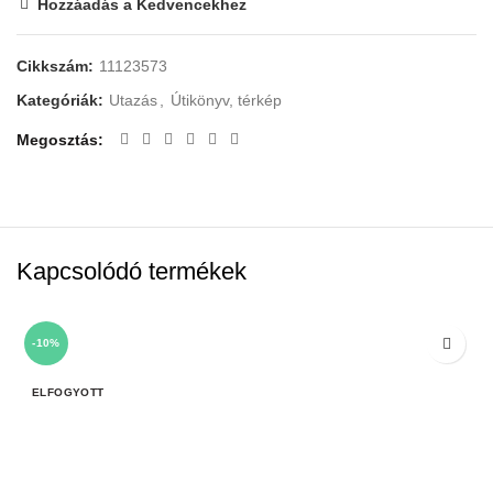
Hozzáadás a Kedvencekhez
Cikkszám:
11123573
Kategóriák:
Utazás
,
Útikönyv, térkép
Megosztás
Kapcsolódó termékek
-10%
ELFOGYOTT