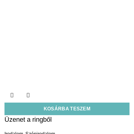
KOSÁRBA TESZEM
Üzenet a ringből
Irodalom
,
Szépirodalom