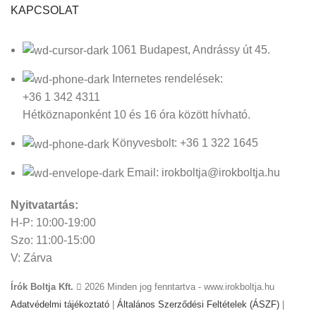
KAPCSOLAT
1061 Budapest, Andrássy út 45.
Internetes rendelések:
+36 1 342 4311
Hétköznaponként 10 és 16 óra között hívható.
Könyvesbolt: +36 1 322 1645
Email: irokboltja@irokboltja.hu
Nyitvatartás:
H-P: 10:00-19:00
Szo: 11:00-15:00
V: Zárva
Írók Boltja Kft.
2026 Minden jog fenntartva - www.irokboltja.hu
Adatvédelmi tájékoztató
|
Általános Szerződési Feltételek (ÁSZF)
|