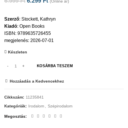
6.999
Ft
6.299
Ft
(Online ár)
Szerző
:
Stockett, Kathryn
Kiadó
:
Open Books
ISBN: 9789635726455
megjelenés: 2026-07-01
Készleten
KOSÁRBA TESZEM
Hozzáadás a Kedvencekhez
Cikkszám:
11235841
Kategóriák:
Irodalom
,
Szépirodalom
Megosztás