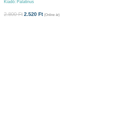
Kiadó:
Palatinus
2.800
Ft
2.520
Ft
(Online ár)