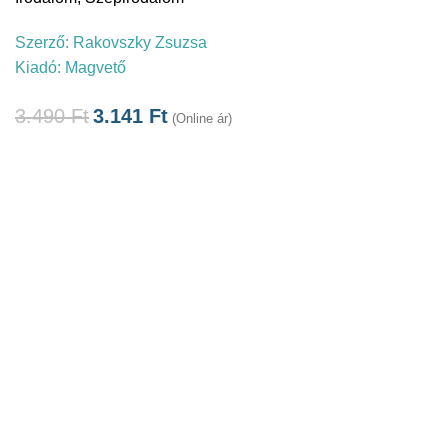
Szerző:
Rakovszky Zsuzsa
Kiadó:
Magvető
3.490
Ft
3.141
Ft
(Online ár)