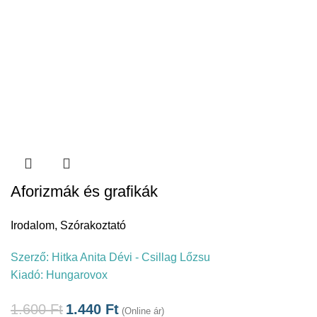
Aforizmák és grafikák
Irodalom
,
Szórakoztató
Szerző:
Hitka Anita Dévi - Csillag Lőzsu
Kiadó:
Hungarovox
1.600
Ft
1.440
Ft
(Online ár)