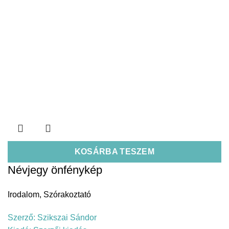
KOSÁRBA TESZEM
Névjegy önfénykép
Irodalom
,
Szórakoztató
Szerző:
Szikszai Sándor