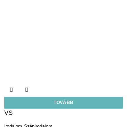
TOVÁBB
VS
Irodalom
,
Szépirodalom