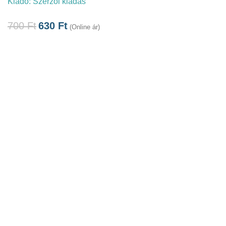
Kiadó:
Szerzői kiadás
700
Ft
630
Ft
(Online ár)