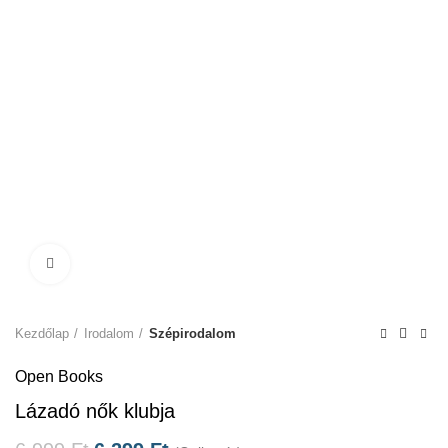
Click to enlarge
Kezdőlap
Irodalom
Szépirodalom
Open Books
Lázadó nők klubja