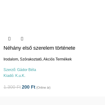
Néhány első szerelem története
Irodalom
,
Szórakoztató
,
Akciós Termékek
Szerző:
Gádor Béla
Kiadó:
K.u.K.
1.300
Ft
200
Ft
(Online ár)