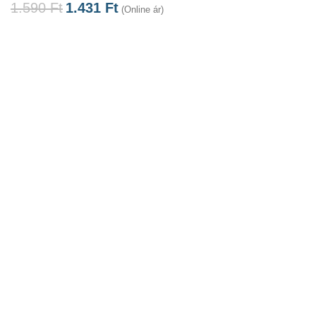
1.590
Ft
1.431
Ft
(Online ár)