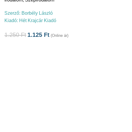
Szerző:
Borbély László
Kiadó:
Hét Krajcár Kiadó
1.250
Ft
1.125
Ft
(Online ár)