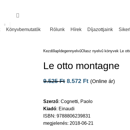
nk
Rólunk írták
k
Könyvbemutatók
Rólunk
Hírek
Díjazottjaink
Siker
Kezdőlap
Idegennyelvű
Olasz nyelvű könyvek
Le ot
Le otto montagne
9.525
Ft
8.572
Ft
(Online ár)
Szerző
:
Cognetti, Paolo
Kiadó
:
Einaudi
ISBN: 9788806239831
megjelenés: 2018-06-21