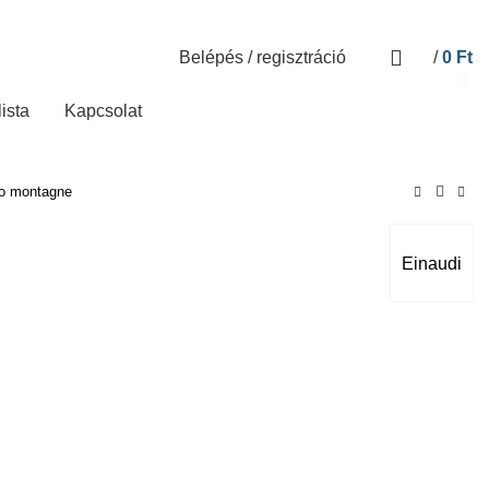
Belépés / regisztráció
/
0
Ft
lista
Kapcsolat
to montagne
Einaudi