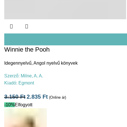
Winnie the Pooh
Idegennyelvű
,
Angol nyelvű könyvek
Szerző:
Milne, A. A.
Kiadó:
Egmont
3.150
Ft
2.835
Ft
(Online ár)
-10%
Elfogyott