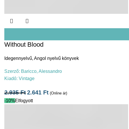
Without Blood
Idegennyelvű
,
Angol nyelvű könyvek
Szerző:
Baricco, Alessandro
Kiadó:
Vintage
2.935
Ft
2.641
Ft
(Online ár)
-10%
Elfogyott