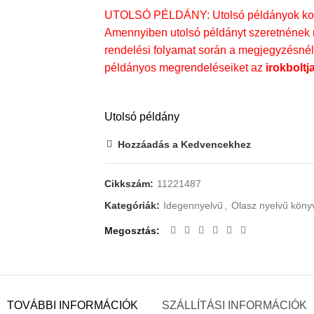
UTOLSÓ PÉLDÁNY: Utolsó példányok kosá
Amennyiben utolsó példányt szeretnének m
rendelési folyamat során a megjegyzésnél t
példányos megrendeléseiket az
irokboltj
Utolsó példány
Hozzáadás a Kedvencekhez
Cikkszám:
11221487
Kategóriák:
Idegennyelvű
,
Olasz nyelvű köny
Megosztás
TOVÁBBI INFORMÁCIÓK
SZÁLLÍTÁSI INFORMÁCIÓK