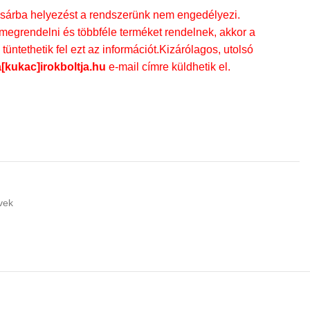
rba helyezést a rendszerünk nem engedélyezi.
egrendelni és többféle terméket rendelnek, akkor a
üntethetik fel ezt az információt.Kizárólagos, utolsó
a[kukac]irokboltja.hu
e-mail címre küldhetik el.
vek