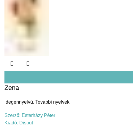
Zena
Idegennyelvű
,
További nyelvek
Szerző:
Esterházy Péter
Kiadó:
Disput