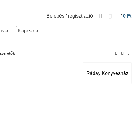
Belépés / regisztráció
/
0
Ft
K
lista
Kapcsolat
szeretők
Ráday Könyvesház