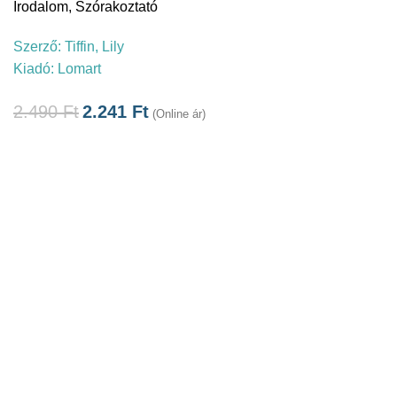
Irodalom
,
Szórakoztató
Szerző:
Tiffin, Lily
Kiadó:
Lomart
2.490
Ft
2.241
Ft
(Online ár)