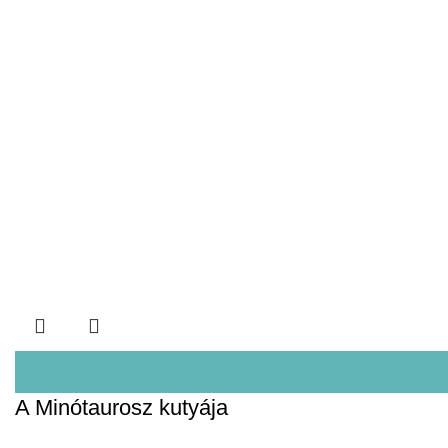
A Minótaurosz kutyája