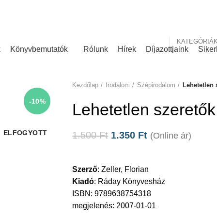
nk
Rólunk írták
KATEGÓRIÁ
k
Könyvbemutatók
Rólunk
Hírek
Díjazottjaink
Siker
Kezdőlap
Irodalom
Szépirodalom
Lehetetlen 
-10%
Lehetetlen szeretők
ELFOGYOTT
1.500
Ft
1.350
Ft
(Online ár)
Szerző
:
Zeller, Florian
Kiadó
:
Ráday Könyvesház
ISBN: 9789638754318
megjelenés: 2007-01-01