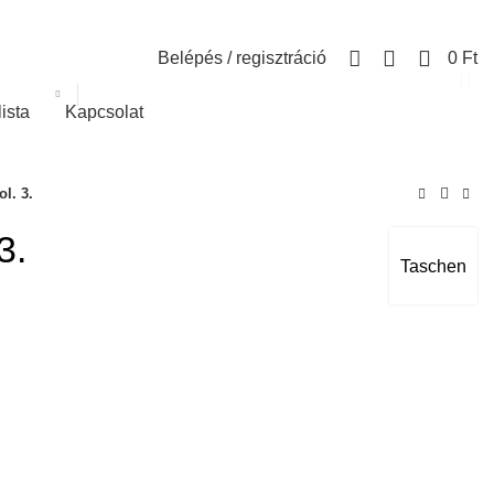
0
Belépés / regisztráció
0
Ft
lista
Kapcsolat
l. 3.
3.
Taschen