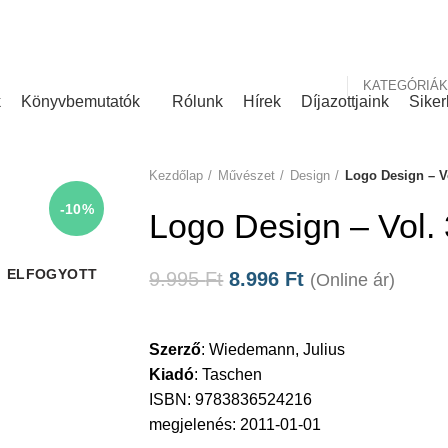
nk
Rólunk írták
KATEGÓRIÁK
k
Könyvbemutatók
Rólunk
Hírek
Díjazottjaink
Siker
Kezdőlap
Művészet
Design
Logo Design – Vo
-10%
Logo Design – Vol. 
ELFOGYOTT
9.995
Ft
8.996
Ft
(Online ár)
Szerző
:
Wiedemann, Julius
Kiadó
:
Taschen
ISBN: 9783836524216
megjelenés: 2011-01-01