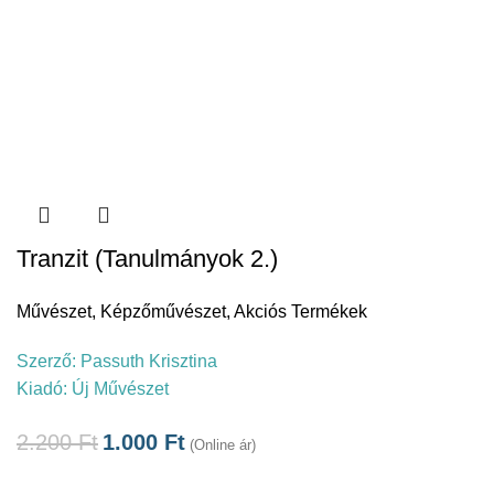
Tranzit (Tanulmányok 2.)
Művészet
,
Képzőművészet
,
Akciós Termékek
Szerző:
Passuth Krisztina
Kiadó:
Új Művészet
2.200
Ft
1.000
Ft
(Online ár)