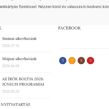
ankkártyás fizetéssel. Nézzen körül és válassza ki kedvenc kön
K
FACEBOOK
Júniusi sikerlistánk
2026.07.15.
Májusi sikerlistánk
2026.06.04.
AZ ÍRÓK BOLTJA 2026.
JÚNIUSI PROGRAMJAI
2026.05.29.
 NYITVATARTÁS