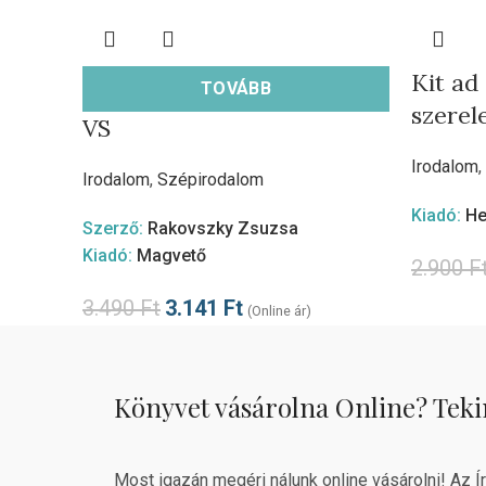
Kit ad
TOVÁBB
szerel
VS
Irodalom
,
Irodalom
,
Szépirodalom
Kiadó:
He
Szerző:
Rakovszky Zsuzsa
Kiadó:
Magvető
2.900
F
3.490
Ft
3.141
Ft
(Online ár)
Könyvet vásárolna Online? Teki
Most igazán megéri nálunk online vásárolni! Az Í