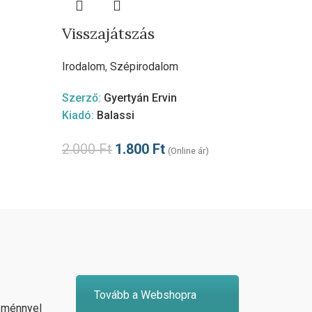
Visszajátszás
A sze
Irodalom
,
Szépirodalom
Irodalo
Szerző:
Gyertyán Ervin
Szerző
Kiadó:
Balassi
Kiadó:
2.000
Ft
1.800
Ft
(Online ár)
1.790
Tovább a Webshopra
zménnyel