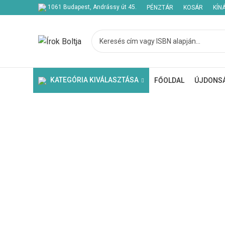
1061 Budapest, Andrássy út 45.
PÉNZTÁR
KOSÁR
KÍN
Kezdje el gépelni a keresett bejegyzések megtekintéséhez.
KATEGÓRIA KIVÁLASZTÁSA
FŐOLDAL
ÚJDONS