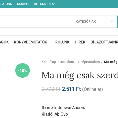
ÁLATUNK
DÍJAINK
RÓLUNK ÍRTÁK
KATEGÓRIÁK
ÁGOK
KÖNYVBEMUTATÓK
RÓLUNK
HÍREK
DÍJAZOTTJAIN
Kezdőlap
Irodalom
Szépirodalom
Ma még 
-10%
Ma még csak szer
2.790
Ft
2.511
Ft
(Online ár)
Szerző
:
Jolsvai András
Kiadó
:
Ab Ovo