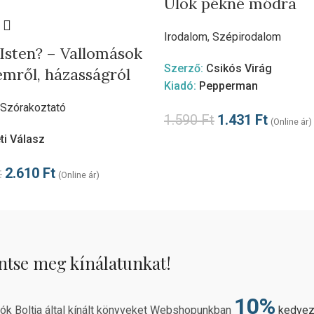
Ülök pékné módra
Irodalom
,
Szépirodalom
 Isten? – Vallomások
Szerző:
Csikós Virág
emről, házasságról
Kiadó:
Pepperman
Szórakoztató
1.590
Ft
1.431
Ft
(Online ár)
ti Válasz
t
2.610
Ft
(Online ár)
ntse meg kínálatunkat!
10%
rók Boltja által kínált könyveket Webshopunkban
kedve