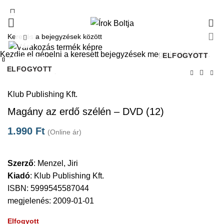
0
Click to enlarge
Kezdje el gépelni a keresett bejegyzések megtekintéséhez.
ELFOGYOTT
Bezárás
Bezárás
Bezárás
Bezárás
Bezárás
Bezárás
Bezárás
Bezárás
ELFOGYOTT
ELFOGYOTT
ELFOGYOTT
ELFOGYOTT
ELFOGYOTT
ELFOGYOTT
ELFOGYOTT
Kezdőlap
DVD
Klub Publishing Kft.
Magány az erdő szélén – DVD (12)
1.990
Ft
(Online ár)
Szerző
:
Menzel, Jiri
Kiadó
:
Klub Publishing Kft.
ISBN: 5999545587044
megjelenés: 2009-01-01
Elfogyott