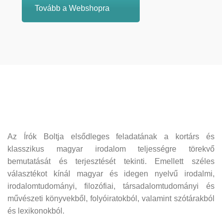
Tovább a Webshopra
Az Írók Boltja elsődleges feladatának a kortárs és
klasszikus magyar irodalom teljességre törekvő
bemutatását és terjesztését tekinti. Emellett széles
választékot kínál magyar és idegen nyelvű irodalmi,
irodalomtudományi, filozófiai, társadalomtudományi és
művészeti könyvekből, folyóiratokból, valamint szótárakból
és lexikonokból.