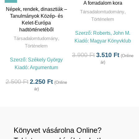
A forradalom kora
Népek, rendek, dinasztiák –
Társadalomtudomány
,
Tanulmányok Közép- és
Történelem
Kelet-Európa
hadtörténetéből
Szerző:
Roberts, John M.
Társadalomtudomány
,
Kiadó:
Magyar Könyvklub
Történelem
3.900
Ft
3.510
Ft
(Online
Szerző:
Székely György
ár)
Kiadó:
Argumentum
2.500
Ft
2.250
Ft
(Online
ár)
Könyvet vásárolna Online?