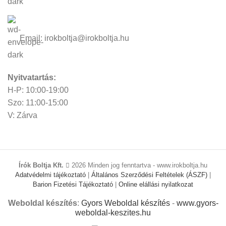
Email: irokboltja@irokboltja.hu
Nyitvatartás:
H-P: 10:00-19:00
Szo: 11:00-15:00
V: Zárva
Írók Boltja Kft.
2026 Minden jog fenntartva - www.irokboltja.hu
Adatvédelmi tájékoztató
|
Általános Szerződési Feltételek (ÁSZF)
|
Barion Fizetési Tájékoztató
|
Online elállási nyilatkozat
Weboldal készítés
:
Gyors Weboldal készítés
-
www.gyors-
weboldal-keszites.hu