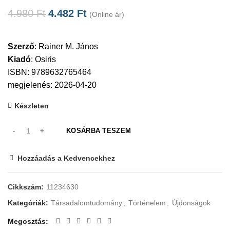
4.980
Ft
4.482
Ft
(Online ár)
Szerző
:
Rainer M. János
Kiadó
:
Osiris
ISBN: 9789632765464
megjelenés: 2026-04-20
Készleten
KOSÁRBA TESZEM
Hozzáadás a Kedvencekhez
Cikkszám:
11234630
Kategóriák:
Társadalomtudomány
,
Történelem
,
Újdonságok
Megosztás