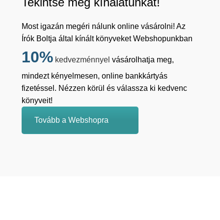
Tekintse meg kínálatunkat!
Most igazán megéri nálunk online vásárolni! Az
Írók Boltja által kínált könyveket Webshopunkban
10%
kedvezménnyel
vásárolhatja meg,
mindezt kényelmesen, online bankkártyás
fizetéssel. Nézzen körül és válassza ki kedvenc
könyveit!
Tovább a Webshopra