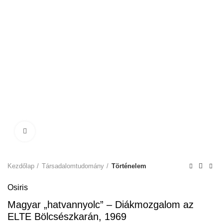
Click to enlarge
Kezdőlap
Társadalomtudomány
Történelem
Osiris
Magyar „hatvannyolc” – Diákmozgalom az
ELTE Bölcsészkarán, 1969