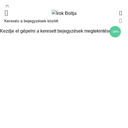
0
Kezdje el gépelni a keresett bejegyzések megtekintéséhez.
-10%